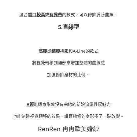
適合
領口較高
或
有肩帶
的款式，可以修飾肩膀曲線。
5.直線型
高腰
或
縮腰
禮服和A-Line的款式
將視覺轉移到腰部來增加整體的曲線感
加強修飾身材的比例。
V領
能讓身形較沒有曲線的新娘流露性感魅力
也能創造視覺轉移的效果，讓直線條的身形多了一點改變。
RenRen 冉冉歐美婚紗