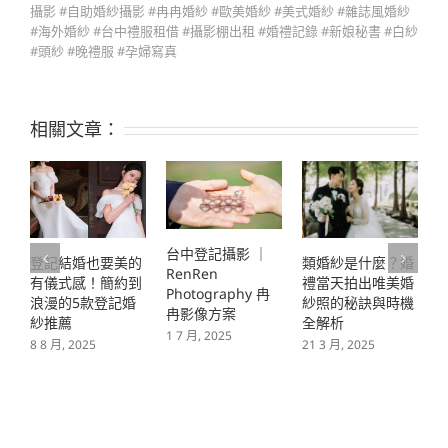
攝影 #自助婚紗攝影 #冉冉婚紗 #歐美婚紗 #美式婚紗 #雜誌風婚紗
#海外婚紗 #台中禮服租借 #攝影棚出租 #婚禮記錄 #新娘秘書 #白紗
#頭紗 #晚禮服 #孕婦寫真
相關文章：
台中登記攝影 ｜
登記結婚也要美的
類婚紗是什麼？婚
RenRen
有儀式感！簡約到
禮當天拍出唯美婚
Photography 冉
浪漫的5款登記婚
紗照的秘訣與時機
冉影像方案
紗推薦
全解析
1 7 月, 2025
8 8 月, 2025
1
21 3 月, 2025