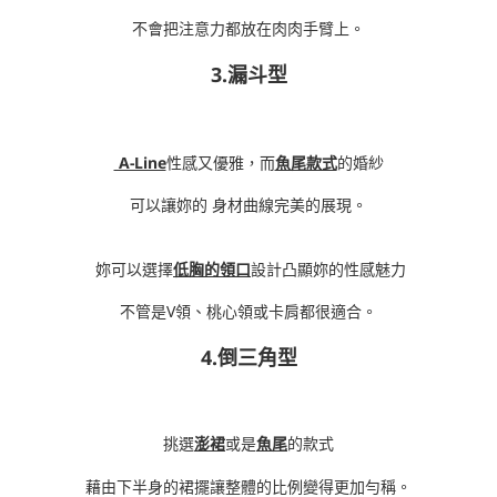
不會把注意力都放在肉肉手臂上。
3.漏斗型
A-Line
性感又優雅，而
魚尾款式
的婚紗
可以讓妳的 身材曲線完美的展現。
妳可以選擇
低胸的領口
設計凸顯妳的性感魅力
不管是V領、桃心領或卡肩都很適合。
4.倒三角型
挑選
澎裙
或是
魚尾
的款式
藉由下半身的裙擺讓整體的比例變得更加勻稱。