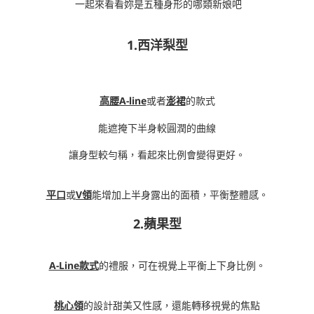
一起來看看妳是五種身形的哪類新娘吧
1.西洋梨型
高腰A-line
或者
澎裙
的款式
能遮掩下半身較圓潤的曲線
讓身型較勻稱，看起來比例會變得更好。
平口
或
V領
能增加上半身露出的面積，平衡整體感。
2.蘋果型
A-Line款式
的禮服，可在視覺上平衡上下身比例。
桃心領
的設計甜美又性感，還能轉移視覺的焦點