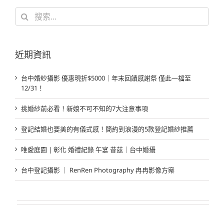
搜
索
結
果：
近期資訊
台中婚紗攝影 優惠現折$5000｜年末回饋感謝祭 僅此一檔至
12/31！
挑婚紗前必看！新娘不可不知的7大注意事項
登記結婚也要美的有儀式感！簡約到浪漫的5款登記婚紗推薦
唯愛庭園 | 彰化 婚禮紀錄 午宴 昔茲｜台中婚攝
台中登記攝影 ｜ RenRen Photography 冉冉影像方案