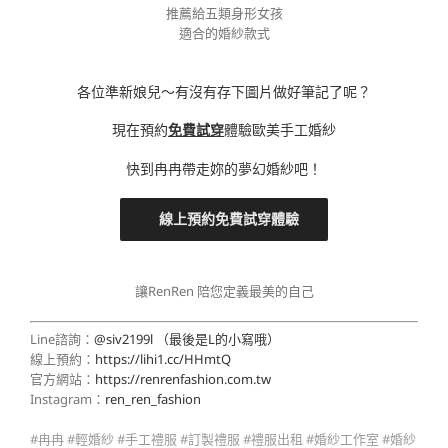
推薦給五類身形女孩
適合的婚紗款式
各位準新娘兒～有沒有存下圖片做好筆記了呢？
現在預約
免費試穿
體驗歐美手工婚紗
快到冉冉帶走妳的夢幻婚紗吧！
線上預約免費試穿體驗
讓RenRen 陪您定義最美的自己
Line諮詢：
@siv2199l （最後是L的小寫哦）
線上預約：
https://lihi1.cc/HHmtQ
官方網站：
https://renrenfashion.com.tw
Instagram：
ren_ren_fashion
#冉冉 #輕婚紗 #手工禮服 #訂製禮服 #禮服出租 #婚紗工作室 #婚紗