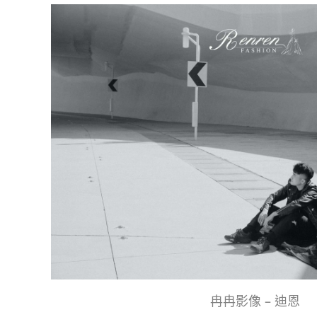
冉冉影像 – 迪恩