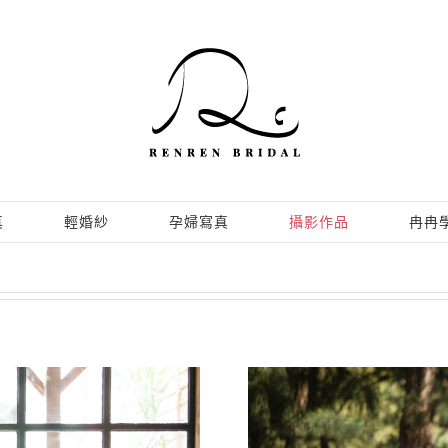
真
輕婚紗
孕婦寫真
攝影作品
冉冉