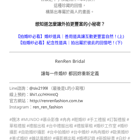
這種珍藏的回憶，
構築出專屬於兩人的畫面。
想知道怎麼讓外拍更豐富的小秘密？
【拍婚紗必看】婚紗道具｜善用道具讓互動更豐富自然！(上)
【拍婚紗必看】紀念性道具｜拍出屬於彼此的回憶吧！(下)
RenRen Bridal
讓每一件婚紗 都因妳重新定義
Line諮詢：
@siv2199l
（最後是L的小寫哦）
線上預約：
lihi1.cc/HHmtQ
官方網站：
http://renrenfashion.com.tw
Instagram：
ren_ren_fashion
#魏沐 #MUNDO #慕朵影像 #冉冉 #輕婚紗 #手工禮服 #訂製禮服 #
單租禮服 #禮服出租 #台中禮服出租 #禮服單租 #婚紗工作室 #婚紗
攝影 #自助婚紗攝影 #台中拍婚紗 #台中婚紗 #冉冉婚紗 #歐美婚紗
#美式婚紗 #雜誌風婚紗 #攝影棚出租 #婚禮記錄 #新娘秘書 #白紗 #