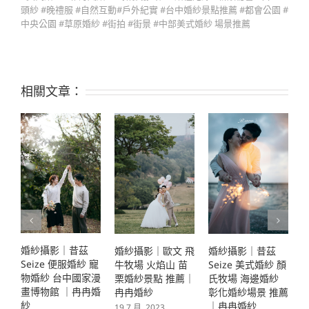
頭紗 #晚禮服 #自然互動#戶外紀實 #台中婚紗景點推薦 #都會公園 #
中央公園 #草原婚紗 #街拍 #街景 #中部美式婚紗 場景推薦
相關文章：
昔茲
婚紗攝影｜昔茲
婚紗攝影｜昔茲
婚紗攝影｜歐文 飛
服婚紗 寵
Seize 美式婚紗 顏
Seize 復古婚紗 咖
牛牧場 火焰山 苗
中國家漫
氏牧場 海邊婚紗
啡廳 彰化婚紗景
栗婚紗景點 推薦｜
｜冉冉婚
彰化婚紗場景 推薦
｜冉冉婚紗
冉冉婚紗
｜冉冉婚紗
19 7 月, 2023
19 7 月, 2023