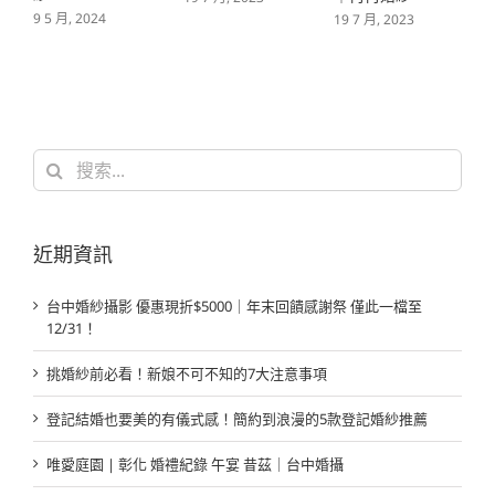
19 7 月, 2023
搜
索
結
果：
近期資訊
台中婚紗攝影 優惠現折$5000｜年末回饋感謝祭 僅此一檔至
12/31！
挑婚紗前必看！新娘不可不知的7大注意事項
登記結婚也要美的有儀式感！簡約到浪漫的5款登記婚紗推薦
唯愛庭園 | 彰化 婚禮紀錄 午宴 昔茲｜台中婚攝