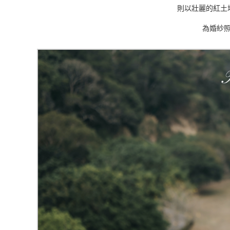
則以壯麗的紅土
為婚紗