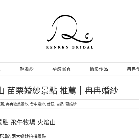
真
輕婚紗
孕婦寫真
攝影作品
冉冉
山 苗栗婚紗景點 推薦｜冉冉婚紗
推薦
,
冉冉歐美婚紗
,
台中婚紗
,
昔茲
,
自然
,
輕婚紗
點 飛牛牧場 火焰山
不知的兩大婚紗拍攝景點