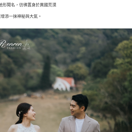
地形聞名，彷彿置身於異國荒漠
照增添一抹神秘與大氣。