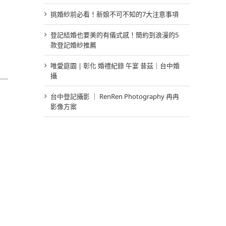
挑婚紗前必看！新娘不可不知的7大注意事項
登記結婚也要美的有儀式感！簡約到浪漫的5
款登記婚紗推薦
唯愛庭園 | 彰化 婚禮紀錄 午宴 昔茲｜台中婚
攝
台中登記攝影 ｜ RenRen Photography 冉冉
影像方案