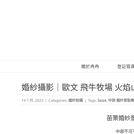
Skip
to
content
關於冉冉
登記寫
婚紗攝影｜歐文 飛牛牧場 火焰
19 7 月, 2023
|
Categories:
婚紗拍攝
|
Tags:
Seize
,
中部 婚紗景點
苗栗婚紗景
中部不可