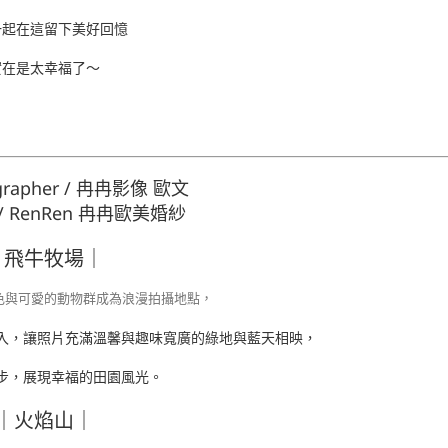
一起在這留下美好回憶
實在是太幸福了～
grapher / 冉冉影像 歐文
 / RenRen 冉冉歐美婚紗
｜飛牛牧場｜
色與可愛的動物群成為浪漫拍攝地點，
入，讓照片充滿溫馨與趣味寬廣的綠地與藍天相映，
步，展現幸福的田園風光。
｜火焰山｜