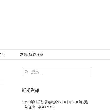
學堂
媒體/新娘推薦
搜
索
結
果：
近期資訊
台中婚紗攝影 優惠現折$5000｜年末回饋感謝
祭 僅此一檔至12/31！