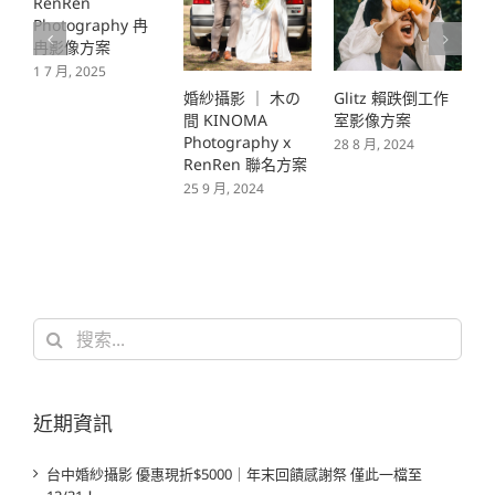
婚紗攝影 ｜ 木の
Glitz 賴跌倒工作
婚紗攝影 | K K
間 KINOMA
室影像方案
YANG
檔
Photography x
28 8 月, 2024
Photography x
2
RenRen 聯名方案
RenRen 聯名方案
25 9 月, 2024
1 3 月, 2023
搜
索
結
果：
近期資訊
台中婚紗攝影 優惠現折$5000｜年末回饋感謝祭 僅此一檔至