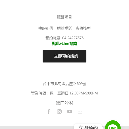
服務項目
禮服租借｜婚紗攝影｜彩妝造型
預約電話 04-24227876
點此+Line諮詢
立即預約諮詢
台中市北屯區后庄路609號
營業時間：週一至週日 12:30PM-9:00PM
(週二公休)
立即預約