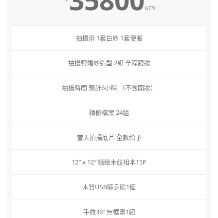
NTD
拍攝用 1套白紗 1套便服
拍攝輕婚紗造型 2組 全程跟妝
拍攝時間 預計6小時 （不含開妝）
精修檔案 24組
當天拍攝底片 全數給予
12″ x 12″ 精緻木紋相本15P
木質USB隨身碟1個
手做36″ 無框畫1組