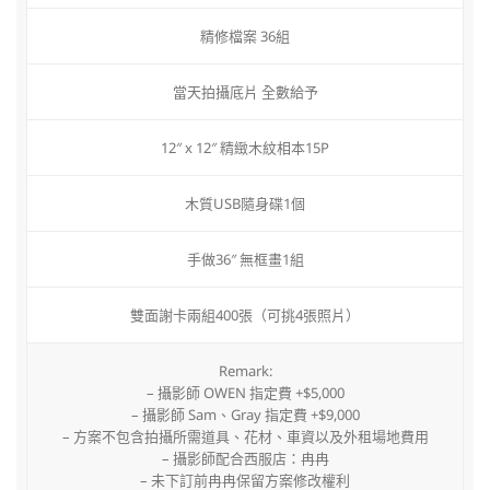
精修檔案 36組
當天拍攝底片 全數給予
12″ x 12″ 精緻木紋相本15P
木質USB隨身碟1個
手做36″ 無框畫1組
雙面謝卡兩組400張（可挑4張照片）
Remark:
– 攝影師 OWEN 指定費 +$5,000
– 攝影師 Sam、Gray 指定費 +$9,000
– 方案不包含拍攝所需道具、花材、車資以及外租場地費用
– 攝影師配合西服店：冉冉
– 未下訂前冉冉保留方案修改權利