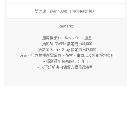
雙面謝卡兩組400張（可挑4張照片）
Remark:
– 適用攝影師：Ray、Soi、迪恩
– 攝影師 OWEN 指定費 +$4,000
– 攝影師 Sam、Gray 指定費 +$7,000
– 方案不包含拍攝所需道具、花材、車資以及外租場地費用
– 攝影師配合西服店：冉冉
– 未下訂前冉冉保留方案修改權利