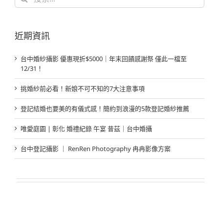
索
結
果：
近期資訊
台中婚紗攝影 優惠現折$5000｜年末回饋感謝祭 僅此一檔至
12/31！
挑婚紗前必看！新娘不可不知的7大注意事項
登記結婚也要美的有儀式感！簡約到浪漫的5款登記婚紗推薦
唯愛庭園 | 彰化 婚禮紀錄 午宴 昔茲｜台中婚攝
台中登記攝影 ｜ RenRen Photography 冉冉影像方案