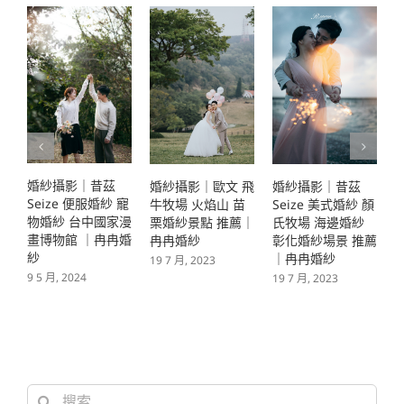
茲
婚紗攝影｜昔茲
婚紗攝影｜昔茲
婚紗攝影｜歐文 飛
紗 寵
Seize 美式婚紗 顏
Seize 復古婚紗 咖
牛牧場 火焰山 苗
國家漫
氏牧場 海邊婚紗
啡廳 彰化婚紗景點
栗婚紗景點 推薦｜
冉冉婚
彰化婚紗場景 推薦
｜冉冉婚紗
冉冉婚紗
｜冉冉婚紗
19 7 月, 2023
19 7 月, 2023
19 7 月, 2023
搜