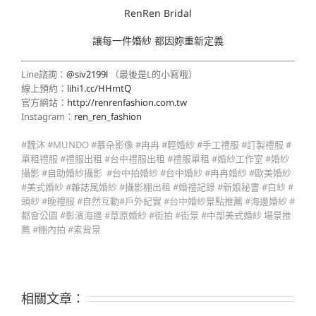
RenRen Bridal
讓每一件婚紗 都因妳重新定義
Line諮詢：
@siv2199l
（最後是L的小寫哦）
線上預約：
lihi1.cc/HHmtQ
官方網站：
http://renrenfashion.com.tw
Instagram：
ren_ren_fashion
#魏沐 #MUNDO #慕朵影像 #冉冉 #輕婚紗 #手工禮服 #訂製禮服 #
單租禮服 #禮服出租 #台中禮服出租 #禮服單租 #婚紗工作室 #婚紗
攝影 #自助婚紗攝影 #台中拍婚紗 #台中婚紗 #冉冉婚紗 #歐美婚紗
#美式婚紗 #雜誌風婚紗 #攝影棚出租 #婚禮記錄 #新娘秘書 #白紗 #
頭紗 #晚禮服 #自然互動#戶外紀實 #台中婚紗景點推薦 #海邊婚紗 #
都會公園 #彰濱海邊 #草原婚紗 #街拍 #街景 #中部美式婚紗 場景推
薦 #棚內拍 #素背景
相關文章：