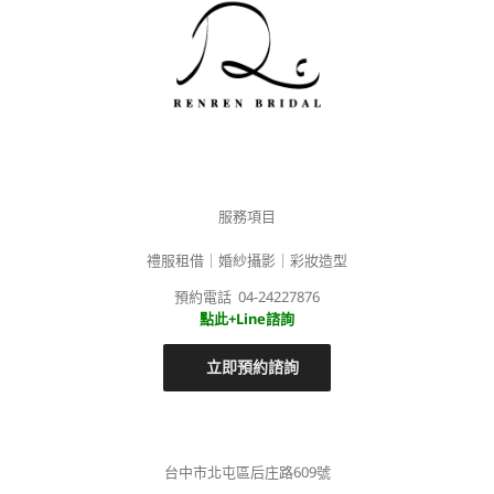
服務項目
禮服租借｜婚紗攝影｜彩妝造型
預約電話 04-24227876
點此+Line諮詢
立即預約諮詢
台中市北屯區后庄路609號