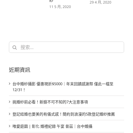
紗
29 4 月, 2020
11 5 月, 2020
搜
索
結
果：
近期資訊
台中婚紗攝影 優惠現折$5000｜年末回饋感謝祭 僅此一檔至
12/31！
挑婚紗前必看！新娘不可不知的7大注意事項
登記結婚也要美的有儀式感！簡約到浪漫的5款登記婚紗推薦
唯愛庭園 | 彰化 婚禮紀錄 午宴 昔茲｜台中婚攝