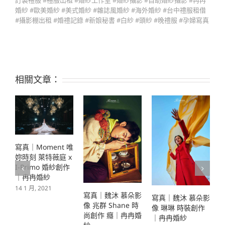
訂製禮服 #禮服出租 #婚紗工作室 #婚紗攝影 #自助婚紗攝影 #冉冉
婚紗 #歐美婚紗 #美式婚紗 #雜誌風婚紗 #海外婚紗 #台中禮服租借
#攝影棚出租 #婚禮記錄 #新娘秘書 #白紗 #頭紗 #晚禮服 #孕婦寫真
相關文章：
寫真｜Moment 唯
妳時刻 萊特薇庭 x
I-Primo 婚紗創作
｜冉冉婚紗
2
14 1 月, 2021
寫真｜魏沐 慕朵影
寫真｜魏沐 慕朵影
像 兆群 Shane 時
像 琳琳 時裝創作
尚創作 癮｜冉冉婚
｜冉冉婚紗