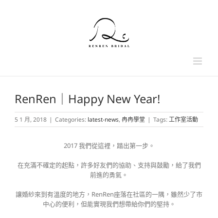
Skip
to
content
RenRen｜Happy New Year!
5 1 月, 2018
|
Categories:
latest-news
,
冉冉學堂
|
Tags:
工作室活動
2017 我們從這裡，踏出第一步。
在充滿不確定的起點，許多好友們的協助、支持與鼓勵，給了我們
前進的勇氣。
讓婚紗來到有溫度的地方，RenRen座落在社區的一隅，雖然少了市
中心的便利，但能實現我們想帶給你們的堅持。