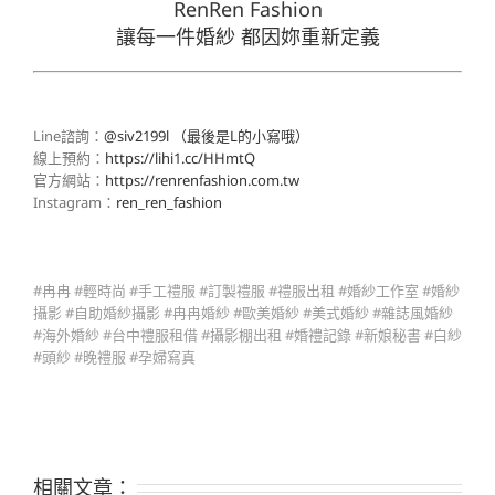
RenRen Fashion
讓每一件婚紗 都因妳重新定義
Line諮詢：
@siv2199l （最後是L的小寫哦）
線上預約：
https://lihi1.cc/HHmtQ
官方網站：
https://renrenfashion.com.tw
Instagram：
ren_ren_fashion
#冉冉 #輕時尚 #手工禮服 #訂製禮服 #禮服出租 #婚紗工作室 #婚紗
攝影 #自助婚紗攝影 #冉冉婚紗 #歐美婚紗 #美式婚紗 #雜誌風婚紗
#海外婚紗 #台中禮服租借 #攝影棚出租 #婚禮記錄 #新娘秘書 #白紗
#頭紗 #晚禮服 #孕婦寫真
相關文章：