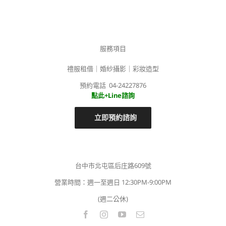
服務項目
禮服租借｜婚紗攝影｜彩妝造型
預約電話 04-24227876
點此+Line諮詢
立即預約諮詢
台中市北屯區后庄路609號
營業時間：週一至週日 12:30PM-9:00PM
(週二公休)