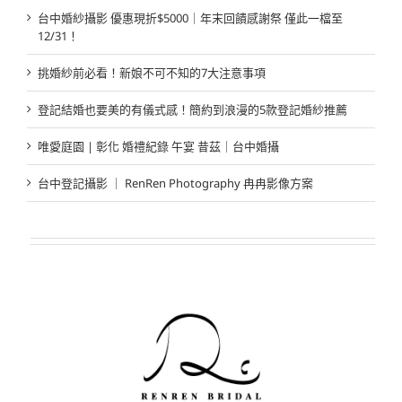
台中婚紗攝影 優惠現折$5000｜年末回饋感謝祭 僅此一檔至
12/31！
挑婚紗前必看！新娘不可不知的7大注意事項
登記結婚也要美的有儀式感！簡約到浪漫的5款登記婚紗推薦
唯愛庭園 | 彰化 婚禮紀錄 午宴 昔茲｜台中婚攝
台中登記攝影 ｜ RenRen Photography 冉冉影像方案