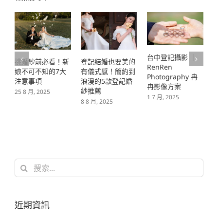
台中登記攝影 ｜
登記結婚也要美的
挑婚紗前必看！新
RenRen
有儀式感！簡約到
娘不可不知的7大
Photography 冉
浪漫的5款登記婚
注意事項
冉影像方案
紗推薦
25 8 月, 2025
1 7 月, 2025
8 8 月, 2025
2
搜
索
結
果：
近期資訊