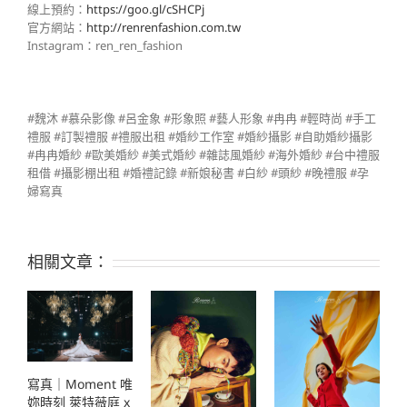
線上預約：
https://goo.gl/cSHCPj
官方網站：
http://renrenfashion.com.tw
Instagram：ren_ren_fashion
#魏沐 #慕朵影像 #呂金象 #形象照 #藝人形象 #冉冉 #輕時尚 #手工
禮服 #訂製禮服 #禮服出租 #婚紗工作室 #婚紗攝影 #自助婚紗攝影
#冉冉婚紗 #歐美婚紗 #美式婚紗 #雜誌風婚紗 #海外婚紗 #台中禮服
租借 #攝影棚出租 #婚禮記錄 #新娘秘書 #白紗 #頭紗 #晚禮服 #孕
婦寫真
相關文章：
寫真｜Moment 唯
妳時刻 萊特薇庭 x