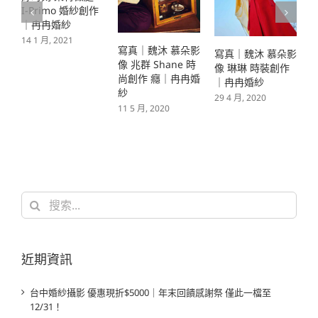
I-Primo 婚紗創作
｜冉冉婚紗
2
14 1 月, 2021
寫真｜魏沐 慕朵影
寫真｜魏沐 慕朵影
像 兆群 Shane 時
像 琳琳 時裝創作
尚創作 癮｜冉冉婚
｜冉冉婚紗
紗
29 4 月, 2020
11 5 月, 2020
搜
索
結
果：
近期資訊
台中婚紗攝影 優惠現折$5000｜年末回饋感謝祭 僅此一檔至
12/31！