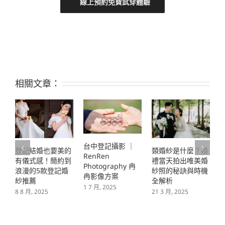
線上預約免費試穿體驗
相關文章：
台中登記攝影 ｜
登記結婚也要美的
類婚紗是什麼？婚
RenRen
有儀式感！簡約到
禮當天拍出唯美婚
Photography 冉
浪漫的5款登記婚
紗照的秘訣與時機
冉影像方案
紗推薦
全解析
1 7 月, 2025
8 8 月, 2025
1
21 3 月, 2025