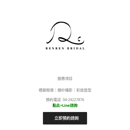
服務項目
禮服租借｜婚紗攝影｜彩妝造型
預約電話 04-24227876
點此+Line諮詢
立即預約諮詢