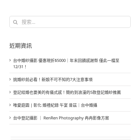
搜
索
結
果：
近期資訊
台中婚紗攝影 優惠現折$5000｜年末回饋感謝祭 僅此一檔至
12/31！
挑婚紗前必看！新娘不可不知的7大注意事項
登記結婚也要美的有儀式感！簡約到浪漫的5款登記婚紗推薦
唯愛庭園 | 彰化 婚禮紀錄 午宴 昔茲｜台中婚攝
台中登記攝影 ｜ RenRen Photography 冉冉影像方案