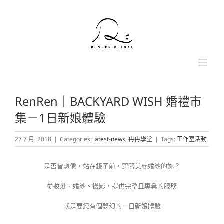
Skip
to
content
RenRen｜BACKYARD WISH 婚禮市
集－1日新娘體驗
27 7 月, 2018
|
Categories:
latest-news
,
冉冉學堂
|
Tags:
工作室活動
是否曾想像，站在鏡子前，穿著美麗婚紗的妳？
從妝髮、婚紗、攝影，提供完整且專業的服務
就是要您有個夢幻的一日新娘體驗