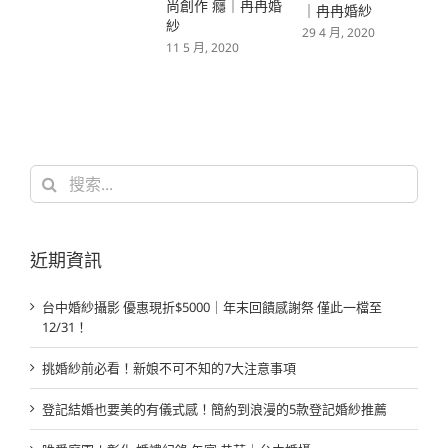
尚創作 癮｜冉冉婚
｜冉冉婚紗
紗
29 4 月, 2020
11 5 月, 2020
搜
索
結
果：
近期資訊
台中婚紗攝影 優惠現折$5000｜年末回饋感謝祭 僅此一檔至
12/31！
挑婚紗前必看！新娘不可不知的7大注意事項
登記結婚也要美的有儀式感！簡約到浪漫的5款登記婚紗推薦