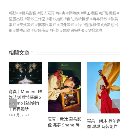
#魏沐 #慕朵影像 #藝人寫真 #冉冉 #輕時尚 #手工禮服 #訂製禮服 #
禮服出租 #婚紗工作室 #婚紗攝影 #自助婚紗攝影 #冉冉婚紗 #歐美
婚紗 #美式婚紗 #雜誌風婚紗 #海外婚紗 #台中禮服租借 #攝影棚出
租 #婚禮記錄 #新娘秘書 #白紗 #頭紗 #晚禮服 #孕婦寫真
相關文章：
寫真｜Moment 唯
妳時刻 萊特薇庭 x
I-Primo 婚紗創作
｜冉冉婚紗
2
14 1 月, 2021
寫真｜魏沐 慕朵影
寫真｜魏沐 慕朵影
像 兆群 Shane 時
像 琳琳 時裝創作