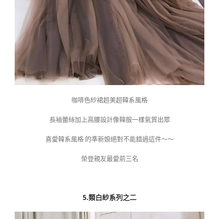
咖啡色紗裙超美超韓系風格
長袖蕾絲加上高腰設計像韓服一樣氣質出眾
喜愛韓系風格 的準新娘絕對不能錯過這件～～
榮登親友最愛前三名
5.類白紗系列之二