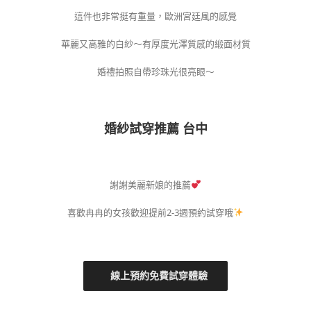
這件也非常挺有重量，歐洲宮廷風的感覺
華麗又高雅的白紗～有厚度光澤質感的緞面材質
婚禮拍照自帶珍珠光很亮眼～
婚紗試穿推薦 台中
謝謝美麗新娘的推薦
喜歡冉冉的女孩歡迎提前2-3週預約試穿哦
線上預約免費試穿體驗