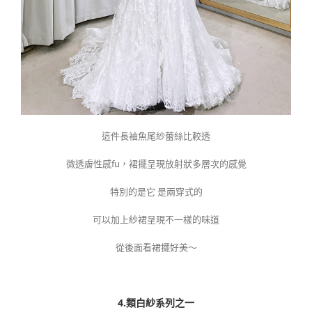
這件長袖魚尾紗蕾絲比較透
微透膚性感fu，裙擺呈現放射狀多層次的感覺
特別的是它 是兩穿式的
可以加上紗裙呈現不一樣的味道
從後面看裙擺好美～
4.類白紗系列之一