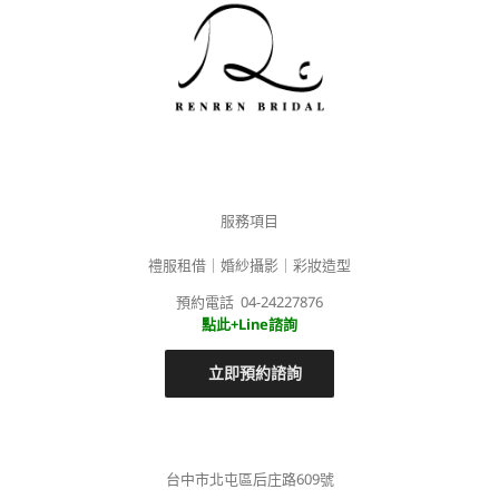
服務項目
禮服租借｜婚紗攝影｜彩妝造型
預約電話 04-24227876
點此+Line諮詢
立即預約諮詢
台中市北屯區后庄路609號