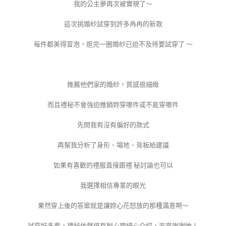
我的公主夢再次被實現了～
這次挑婚紗試穿到許多冉冉的新款
每件都美得冒泡，逛完一圈婚紗已迫不及待要試穿了 ～
推薦他們家的婚紗，質感很細緻
而且禮秘不會強迫推銷妳穿哪件或不能穿哪件
先問我有沒有偏好的款式
再幫我分析了身形、場地、背板給建議
如果有喜歡的禮服直接跟禮 秘討論也可以
我選擇相信專業的眼光
果然穿上後的答案就是讓妳心花怒放的那種滿意啊～
試穿好多套，禮秘依然很有耐心跟細心介紹，非常謝謝她！