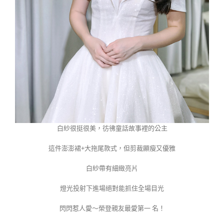
白紗很挺很美，彷彿童話故事裡的公主
這件澎澎裙+大拖尾款式，但剪裁顯瘦又優雅
白紗帶有細緻亮片
燈光投射下進場絕對能抓住全場目光
閃閃惹人愛～榮登親友最愛第一 名！