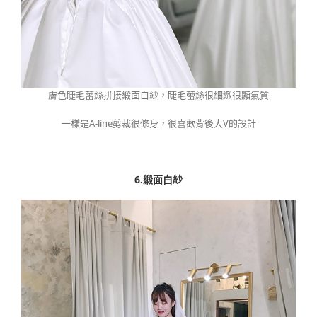
膚色睫毛蕾絲拼接緞面白紗，睫毛蕾絲很細緻很顯氣質
一樣是A-line剪裁很修身，很喜歡背後大V的設計
6.緞面白紗