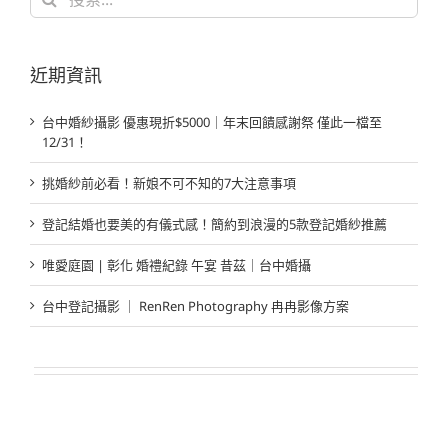
索
結
果：
近期資訊
台中婚紗攝影 優惠現折$5000｜年末回饋感謝祭 僅此一檔至
12/31！
挑婚紗前必看！新娘不可不知的7大注意事項
登記結婚也要美的有儀式感！簡約到浪漫的5款登記婚紗推薦
唯愛庭園 | 彰化 婚禮紀錄 午宴 昔茲｜台中婚攝
台中登記攝影 ｜ RenRen Photography 冉冉影像方案