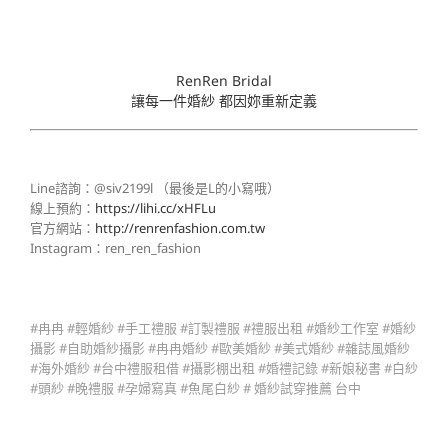
RenRen Bridal
讓每一件婚紗 都因妳重新定義
Line諮詢：@siv2199l （最後是L的小寫哦）
線上預約：
https://lihi.cc/xHFLu
官方網站：
http://renrenfashion.com.tw
Instagram：ren_ren_fashion
#冉冉 #輕婚紗 #手工禮服 #訂製禮服 #禮服出租 #婚紗工作室 #婚紗
攝影 #自助婚紗攝影 #冉冉婚紗 #歐美婚紗 #美式婚紗 #雜誌風婚紗
#海外婚紗 #台中禮服租借 #攝影棚出租 #婚禮記錄 #新娘秘書 #白紗
#頭紗 #晚禮服 #孕婦寫真 #魚尾白紗 # 婚紗試穿推薦 台中