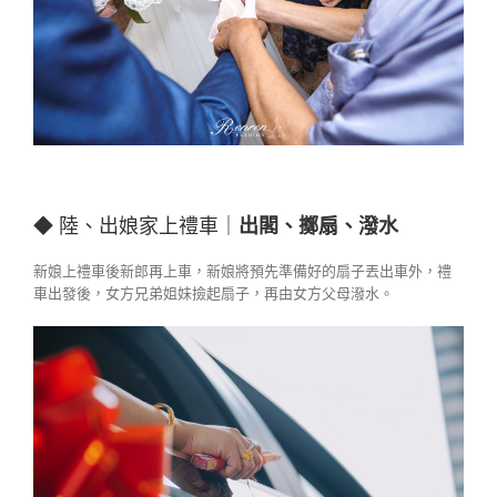
◆ 陸、出娘家上禮車｜
出閣、擲扇、潑水
新娘上禮車後新郎再上車，新娘將預先準備好的扇子丟出車外，禮
車出發後，女方兄弟姐妹撿起扇子，再由女方父母潑水。