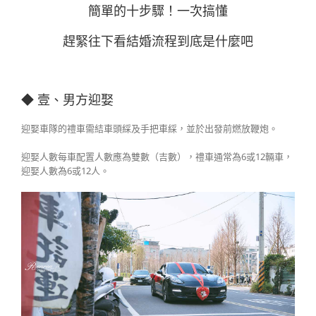
簡單的十步驟！一次搞懂
趕緊往下看結婚流程到底是什麼吧
◆ 壹、男方迎娶
迎娶車隊的禮車需結車頭綵及手把車綵，並於出發前燃放鞭炮。
迎娶人數每車配置人數應為雙數（吉數），禮車通常為6或12輛車，
迎娶人數為6或12人。