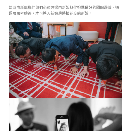
這時由新郎與伴郎們必須通過由新娘與伴娘準備好的闖關遊戲，通
過層層考驗後，才可進入新娘房將捧花交給新娘。