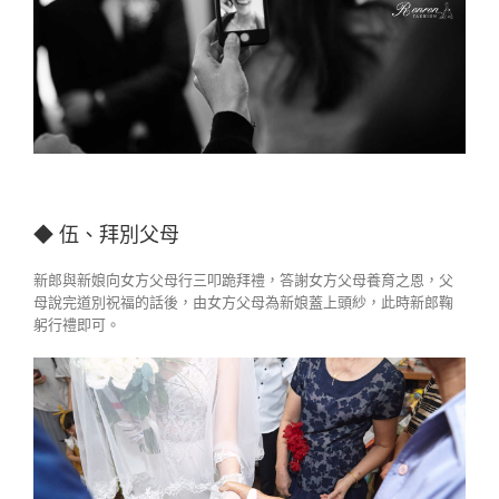
◆ 伍、拜別父母
新郎與新娘向女方父母行三叩跪拜禮，答謝女方父母養育之恩，父
母說完道別祝福的話後，由女方父母為新娘蓋上頭紗，此時新郎鞠
躬行禮即可。