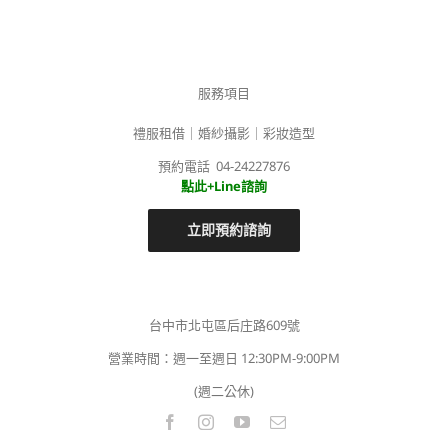
服務項目
禮服租借｜婚紗攝影｜彩妝造型
預約電話 04-24227876
點此+Line諮詢
立即預約諮詢
台中市北屯區后庄路609號
營業時間：週一至週日 12:30PM-9:00PM
(週二公休)