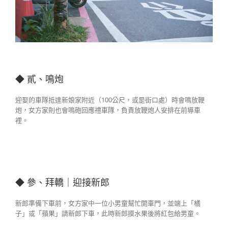
◆ 貳、鳴炮
迎娶的車隊抵達新娘家附近（100公尺，或是街口處）時會鳴放鞭
炮，女方家則也會鳴砲回應禮車隊，負責放鞭炮人安排在前導車
裡。
◆ 參、拜轎｜迎接新郎
新郎準備下車前，女方家中一位小男童幫忙開車門，並端上「橘
子」或「蘋果」請新郎下車，此時新郎摸水果後將紅包給男童。