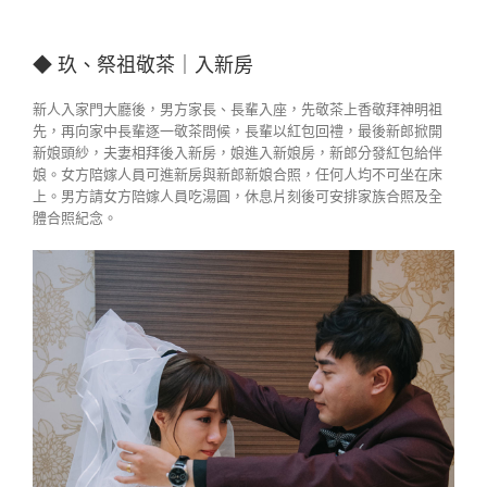
◆ 玖、祭祖敬茶｜入新房
新人入家門大廳後，男方家長、長輩入座，先敬茶上香敬拜神明祖
先，再向家中長輩逐一敬茶問候，長輩以紅包回禮，最後新郎掀開
新娘頭紗，夫妻相拜後入新房，娘進入新娘房，新郎分發紅包給伴
娘。女方陪嫁人員可進新房與新郎新娘合照，任何人均不可坐在床
上。男方請女方陪嫁人員吃湯圓，休息片刻後可安排家族合照及全
體合照紀念。