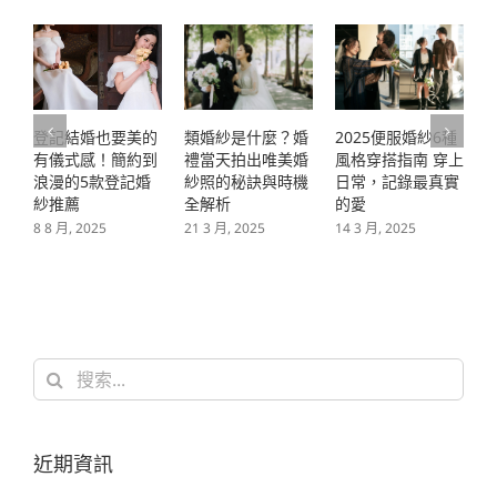
2025便服婚紗6種
2025新郎髮型推薦
類婚紗是什麼？婚
風格穿搭指南 穿上
指南 7款打造專屬
禮當天拍出唯美婚
日常，記錄最真實
你的個性造型｜冉
紗照的秘訣與時機
的愛
冉學堂
全解析
2
14 3 月, 2025
27 2 月, 2025
21 3 月, 2025
搜
索
結
果：
近期資訊