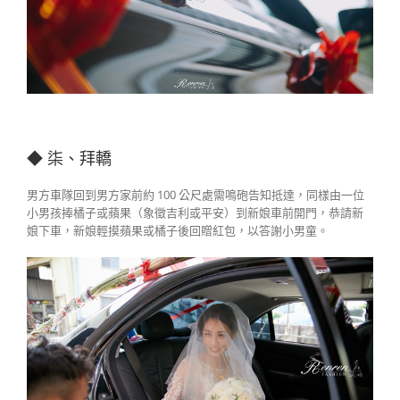
◆ 柒、拜轎
男方車隊回到男方家前約 100 公尺處需鳴砲告知抵達，同樣由一位
小男孩捧橘子或蘋果（象徵吉利或平安）到新娘車前開門，恭請新
娘下車，新娘輕摸蘋果或橘子後回贈紅包，以答謝小男童。