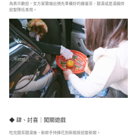
為表示歡迎，女方家需端出預先準備好的雞蛋茶、甜湯或是湯圓供
迎娶隊伍食用。
◆ 肆、討喜｜闖關遊戲
吃完甜茶甜湯後，新郎手持捧花到新娘房迎娶新娘。