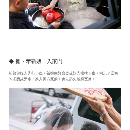
◆ 捌、牽新娘｜入家門
新郎與媒人先行下車，新娘由好命婆或媒人攙扶下車，別忘了當初
的米篩或黑傘，進入男方家前，會先過火爐踩瓦片。