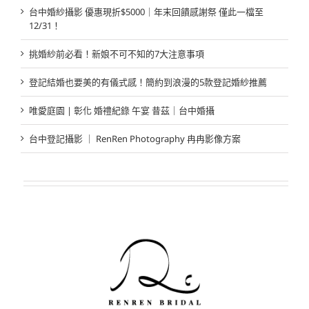
台中婚紗攝影 優惠現折$5000｜年末回饋感謝祭 僅此一檔至
12/31！
挑婚紗前必看！新娘不可不知的7大注意事項
登記結婚也要美的有儀式感！簡約到浪漫的5款登記婚紗推薦
唯愛庭園 | 彰化 婚禮紀錄 午宴 昔茲｜台中婚攝
台中登記攝影 ｜ RenRen Photography 冉冉影像方案