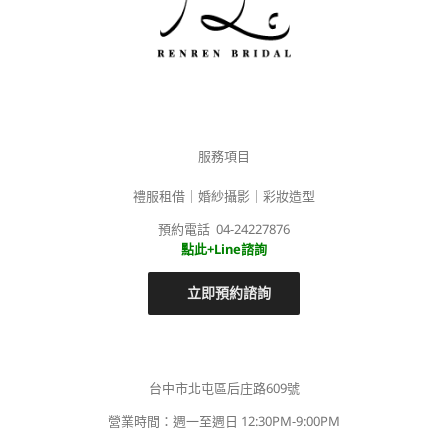
服務項目
禮服租借｜婚紗攝影｜彩妝造型
預約電話 04-24227876
點此+Line諮詢
立即預約諮詢
台中市北屯區后庄路609號
營業時間：週一至週日 12:30PM-9:00PM