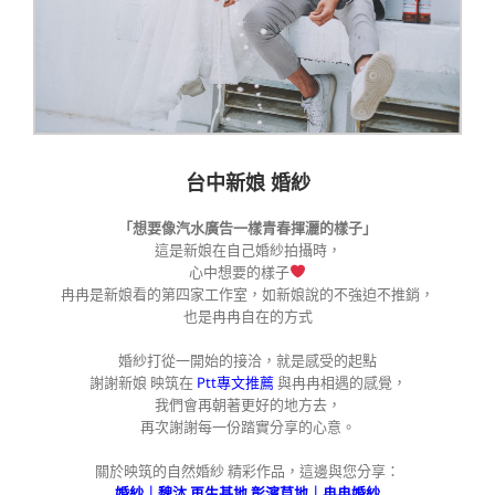
台中新娘 婚紗
「想要像汽水廣告一樣青春揮灑的樣子」
這是新娘在自己婚紗拍攝時，
心中想要的樣子
冉冉是新娘看的第四家工作室，如新娘說的不強迫不推銷，
也是冉冉自在的方式
婚紗打從一開始的接洽，就是感受的起點
謝謝新娘 映筑在
Ptt專文推薦
與冉冉相遇的感覺，
我們會再朝著更好的地方去，
再次謝謝每一份踏實分享的心意。
關於映筑的自然婚紗 精彩作品，這邊與您分享：
婚紗｜魏沐 再生基地 彰濱草地｜冉冉婚紗