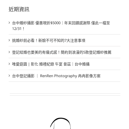
果：
近期資訊
台中婚紗攝影 優惠現折$5000｜年末回饋感謝祭 僅此一檔至
12/31！
挑婚紗前必看！新娘不可不知的7大注意事項
登記結婚也要美的有儀式感！簡約到浪漫的5款登記婚紗推薦
唯愛庭園 | 彰化 婚禮紀錄 午宴 昔茲｜台中婚攝
台中登記攝影 ｜ RenRen Photography 冉冉影像方案