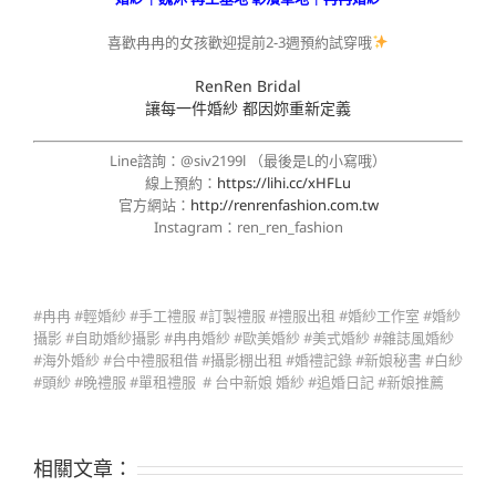
喜歡冉冉的女孩歡迎提前2-3週預約試穿哦
RenRen Bridal
讓每一件婚紗 都因妳重新定義
Line諮詢：@siv2199l （最後是L的小寫哦）
線上預約：
https://lihi.cc/xHFLu
官方網站：
http://renrenfashion.com.tw
Instagram：ren_ren_fashion
#冉冉 #輕婚紗 #手工禮服 #訂製禮服 #禮服出租 #婚紗工作室 #婚紗
攝影 #自助婚紗攝影 #冉冉婚紗 #歐美婚紗 #美式婚紗 #雜誌風婚紗
#海外婚紗 #台中禮服租借 #攝影棚出租 #婚禮記錄 #新娘秘書 #白紗
#頭紗 #晚禮服 #單租禮服 # 台中新娘 婚紗 #追婚日記 #新娘推薦
相關文章：