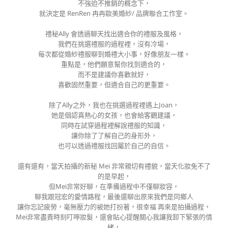
不強迫不推銷的概念下，
就決定是 RenRen 冉冉歐美婚紗/ 品牌聯合工作室。
禮秘Ally 會透過聊天找出適合你的禮服及風格，
我們在挑選禮服的過程裡，沒有冷場，
每次都從婚紗禮服聊到婚禮大小事，好像朋友一樣。
重點是，他們願意幫你找到適合的，
而不是建議你喜歡就好，
喜歡固然重要，但適合自己的更重要。
除了Ally之外，我也在挑選過程裡遇上Joan，
她是個認真熱心的女孩，也會給客觀建議，
同時在試穿過程裡解說禮服的知識，
讓你除了了解自己的身形外，
也可以透過禮服找回屬於自己的自信。
還有還有，當天拍攝的新秘 Mei 非常親切有禮貌，當天化妝免不了
的是早起，
但Mei非常好聊，在準備過程中不僅聊妝容，
聊我跟冠宏的愛情路程，最後還聊出原來我們是同鄉人
讓你忘記疲勞，毫無壓力的被她打扮著，很幸福 再來是拍攝過程，
Mei非常盡責時刻叮嚀妝髮，還會貼心提醒關心我讓我卸下緊張的情
緒，