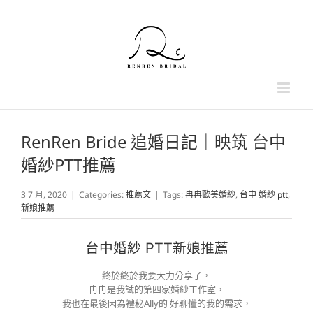
Skip
to
content
RenRen Bride 追婚日記｜映筑 台中
婚紗PTT推薦
3 7 月, 2020
|
Categories:
推薦文
|
Tags:
冉冉歐美婚紗
,
台中 婚紗 ptt
,
新娘推薦
台中婚紗 PTT新娘推薦
終於終於我要大力分享了，
冉冉是我試的第四家婚紗工作室，
我也在最後因為禮秘Ally的 好聊懂的我的需求，