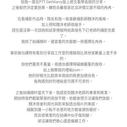
但我一直在PTT GetMarry版上爬文看學長姐的分享，
之後毅然決定要放棄，轉而去離我家近且評價又還不錯的冉冉，
在看攝影作品時，隊友和我一致喜歡攝影師魏沐的風格，
加上得知魏沐老師很搶手，
趕在還沒第一次諮詢和試穿禮服時就直接先下訂老師的攝影包套
了，
我除了拍攝婚紗，連宴客的衣服都一併選擇在冉冉，
事前做功課時有看到分享說工作室的禮服相比其他家數量上是不多
的，
但他們重質不重量，很適合選擇障礙頗嚴重的我哈，
加上服務我的禮秘Joan，
她的好眼光比起原本我挑的款更加適合我，
能夠遇到好的禮秘是可遇不可求的，
之後拍攝婚紗當天下來，我感受到魏沐老師的專業和敬業，
開拍時我們都蠻緊張的很放不開，他都會想方法讓我們放鬆，
魏沐很會利用光與影來製造出相片的美感，
細膩到連一小點不合意的地方都會調到最好，
而且很敬業的在拍攝中似乎傷到腳，
卻沒讓我們擔心還是繼續工作，