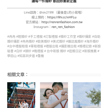
讓每一件婚紗 都因妳重新定義
Line諮詢：@siv2199l （最後是L的小寫哦）
線上預約：
https://lihi.cc/xHFLu
官方網站：
http://renrenfashion.com.tw
Instagram：
ren_ren_fashion
#冉冉 #輕婚紗 #手工禮服 #訂製禮服 #婚紗工作室 #婚紗攝影 #自助
婚紗攝影 #冉冉婚紗 #歐美婚紗 #美式婚紗 #雜誌風婚紗 #海外婚紗
#台中禮服租借 #單租禮服 #禮服出租 #攝影棚出租 #婚禮記錄 #新娘
秘書 #白紗 #頭紗 #晚禮服 # 台中新娘 婚紗 #追婚日記 #新娘推薦 #
學田山 #知高圳步道 #重機
相關文章：