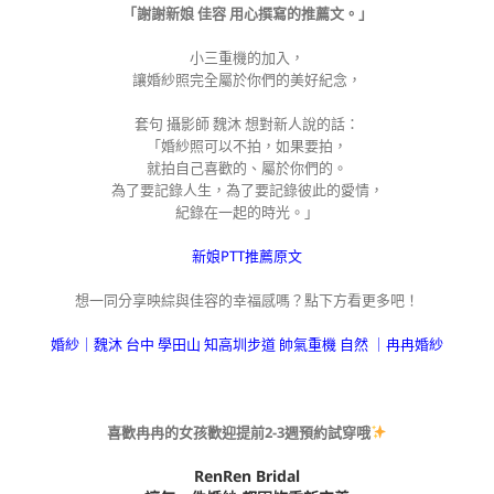
「謝謝新娘 佳容 用心撰寫的推薦文。」
小三重機的加入，
讓婚紗照完全屬於你們的美好紀念，
套句 攝影師 魏沐 想對新人說的話：
「婚紗照可以不拍，如果要拍，
就拍自己喜歡的、屬於你們的。
為了要記錄人生，為了要記錄彼此的愛情，
紀錄在一起的時光。」
新娘PTT推薦原文
想一同分享映綜與佳容的幸福感嗎？點下方看更多吧！
婚紗｜魏沐 台中 學田山 知高圳步道 帥氣重機 自然 ｜冉冉婚紗
喜歡冉冉的女孩歡迎提前2-3週預約試穿哦
RenRen Bridal