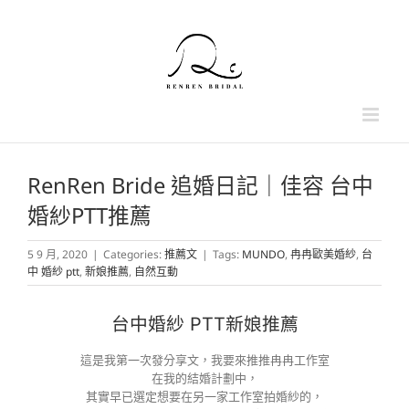
Skip
to
content
RenRen Bride 追婚日記｜佳容 台中
婚紗PTT推薦
5 9 月, 2020
|
Categories:
推薦文
|
Tags:
MUNDO
,
冉冉歐美婚紗
,
台
中 婚紗 ptt
,
新娘推薦
,
自然互動
台中婚紗 PTT新娘推薦
這是我第一次發分享文，我要來推推冉冉工作室
在我的結婚計劃中，
其實早已選定想要在另一家工作室拍婚紗的，