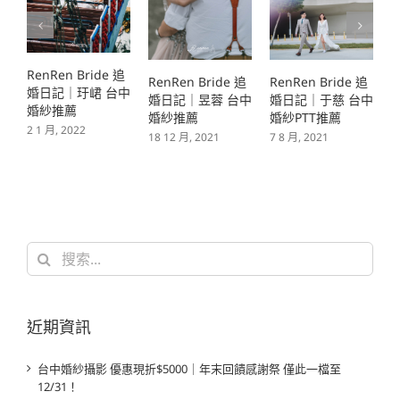
ide 追
RenRen Bride 追
RenRen Bride 追
RenRen Bride 追
峮 台中
婚日記｜昱蓉 台中
婚日記｜于慈 台中
婚日記｜俞凰 台
婚紗推薦
婚紗PTT推薦
婚紗PTT推薦
18 12 月, 2021
7 8 月, 2021
6 8 月, 2021
搜
索
結
果：
近期資訊
台中婚紗攝影 優惠現折$5000｜年末回饋感謝祭 僅此一檔至
12/31！