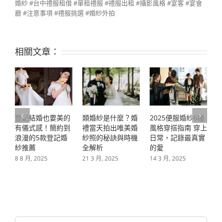
婚紗 #台中禮服租借 #單租禮服 #禮服出租 #攝影風格 #宴客 #宴會
廳 #注意事項 #禮服挑選 #婚紗外拍
相關文章：
2025便服婚紗6種
2025新郎髮型推薦
類婚紗是什麼？婚
風格穿搭指南 穿上
指南 7款打造專屬
禮當天拍出唯美婚
日常，記錄最真實
你的個性造型｜冉
紗照的秘訣與時機
的愛
冉學堂
全解析
2
14 3 月, 2025
27 2 月, 2025
21 3 月, 2025
搜