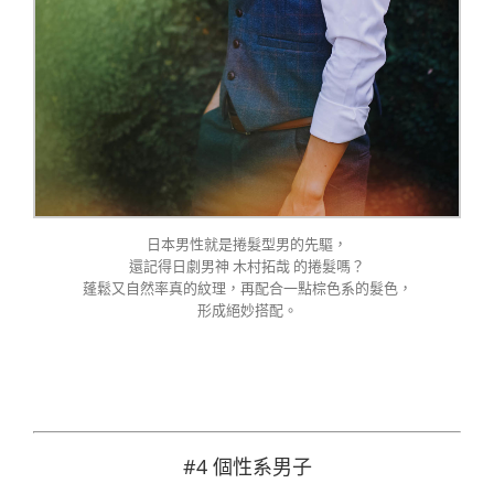
日本男性就是捲髮型男的先驅，
還記得日劇男神 木村拓哉 的捲髮嗎？
蓬鬆又自然率真的紋理，再配合一點棕色系的髮色，
形成絕妙搭配。
#4 個性系男子