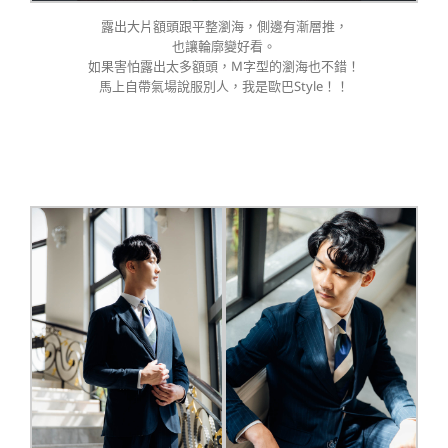
露出大片額頭跟平整瀏海，側邊有漸層推，
也讓輪廓變好看。
如果害怕露出太多額頭，M字型的瀏海也不錯！
馬上自帶氣場說服別人，我是歐巴Style！！