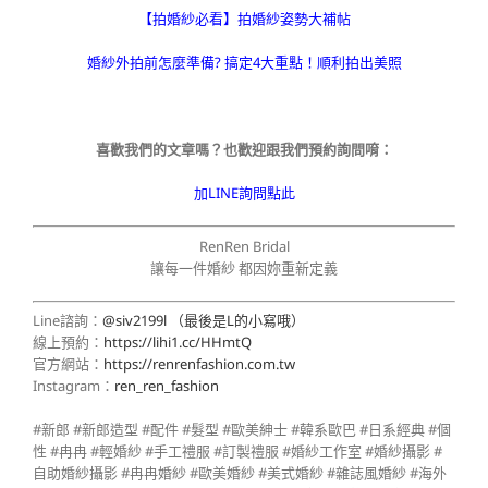
【拍婚紗必看】拍婚紗姿勢大補帖
婚紗外拍前怎麼準備? 搞定4大重點！順利拍出美照
喜歡我們的文章嗎？也歡迎跟我們預約詢問唷：
加LINE詢問點此
RenRen Bridal
讓每一件婚紗 都因妳重新定義
Line諮詢：
@siv2199l （最後是L的小寫哦）
線上預約：
https://lihi1.cc/HHmtQ
官方網站：
https://renrenfashion.com.tw
Instagram：
ren_ren_fashion
#新郎 #新郎造型 #配件 #髮型 #歐美紳士 #韓系歐巴 #日系經典 #個
性 #冉冉 #輕婚紗 #手工禮服 #訂製禮服 #婚紗工作室 #婚紗攝影 #
自助婚紗攝影 #冉冉婚紗 #歐美婚紗 #美式婚紗 #雜誌風婚紗 #海外