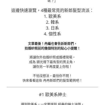
呢？」
這邊快速瀏覽，4種最常見的新郎髮型流派：
1. 歐美系
2. 韓系
3. 日系
4. 個性系
文章最後！冉編也會告訴新郎們，
拍婚紗照前的幾個特別的貼心小提醒！
將讓你外拍婚紗照或婚禮現場，
成為 鎂光燈下最有型的男主角，
讓你另一半再度愛上你啦！
不怕沒想法，最怕你不問！
快來看看這些 冉冉新郎們的髮型範例吧！
#1 歐美系紳士
講到歐美系，一定要提到 經典的紳士油頭，