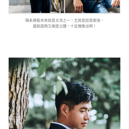
韓系捲髮本來就是主流之一，尤其是逗號瀏海，
蓬鬆度夠又捲度立體，十足偶像派啊！