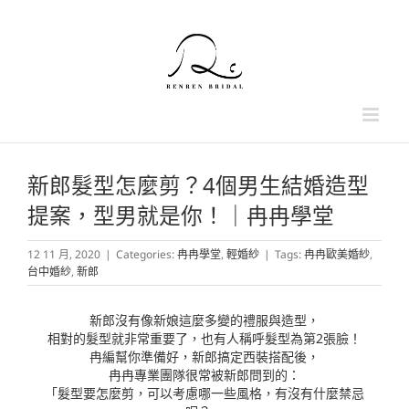
Skip
to
content
新郎髮型怎麼剪？4個男生結婚造型
提案，型男就是你！｜冉冉學堂
12 11 月, 2020
|
Categories:
冉冉學堂
,
輕婚紗
|
Tags:
冉冉歐美婚紗
,
台中婚紗
,
新郎
新郎沒有像新娘這麼多變的禮服與造型，
相對的髮型就非常重要了，也有人稱呼髮型為第2張臉！
冉編幫你準備好，新郎搞定西裝搭配後，
冉冉專業團隊很常被新郎問到的：
「髮型要怎麼剪，可以考慮哪一些風格，有沒有什麼禁忌