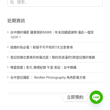
索
結
果：
近期資訊
台中婚紗攝影 優惠現折$5000｜年末回饋感謝祭 僅此一檔至
12/31！
挑婚紗前必看！新娘不可不知的7大注意事項
登記結婚也要美的有儀式感！簡約到浪漫的5款登記婚紗推薦
唯愛庭園 | 彰化 婚禮紀錄 午宴 昔茲｜台中婚攝
台中登記攝影 ｜ RenRen Photography 冉冉影像方案
立即預約