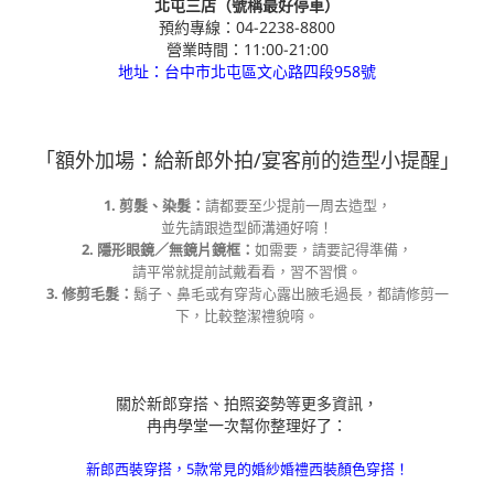
北屯三店（號稱最好停車）
預約專線：04-2238-8800
營業時間：11:00-21:00
地址：台中市北屯區文心路四段958號
「額外加場：給新郎外拍/宴客前的造型小提醒」
1. 剪髮、染髮：
請都要至少提前一周去造型，
並先請跟造型師溝通好唷！
2. 隱形眼鏡／無鏡片鏡框：
如需要，請要記得準備，
請平常就提前試戴看看，習不習慣。
3. 修剪毛髮：
鬍子、鼻毛或有穿背心露出腋毛過長，都請修剪一
下，比較整潔禮貌唷。
關於新郎穿搭、拍照姿勢等更多資訊，
冉冉學堂一次幫你整理好了：
新郎西裝穿搭，5款常見的婚紗婚禮西裝顏色穿搭！