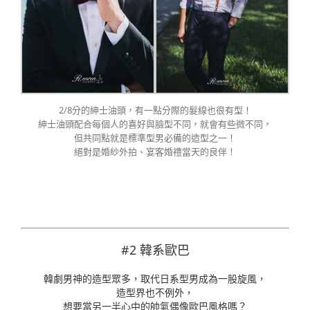
2/8分的紳士油頭，有一點分際的髮線也很有型！
紳士油頭配合每個人的喜好與臉型不同，就會有些微不同，
但共同點就是標準型男必備的造型之一！
絕對是婚紗外拍、宴客婚禮當天的良伴！
#2 韓系歐巴
韓劇男神的造型眾多，取代日系型男成為一股旋風，
造型界也不例外，
想要當另一半心中的帥氣偶像歐巴風格嗎？