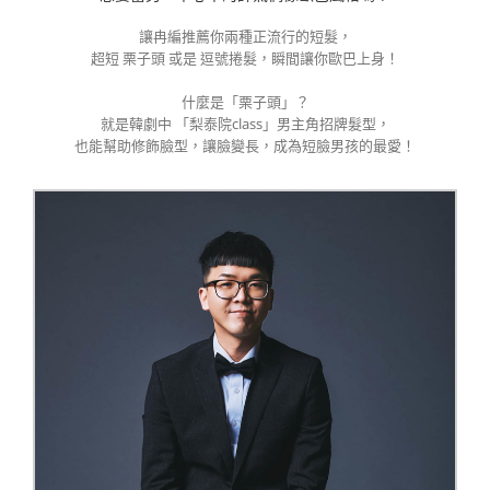
讓冉編推薦你兩種正流行的短髮，
超短 栗子頭 或是 逗號捲髮，瞬間讓你歐巴上身！
什麼是「栗子頭」？
就是韓劇中 「梨泰院class」男主角招牌髮型，
也能幫助修飾臉型，讓臉變長，成為短臉男孩的最愛！