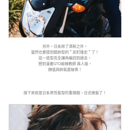
另外，日系除了清新之外，
當然也要提到酷帥型的＂反町隆史＂了！
這一造型完全讓冉編回到過去，
想到漫畫GTO麻辣教師 真人版，
顏值與帥氣度破表！
接下來就是日系男性髮型的重頭戲，日式捲髮了！