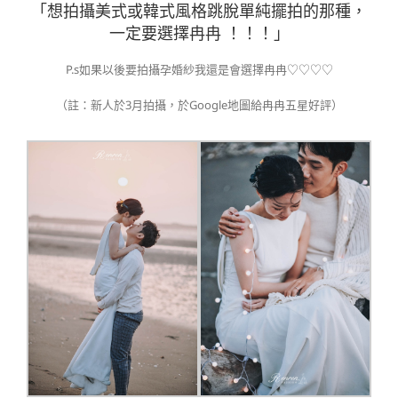
「想拍攝美式或韓式風格跳脫單純擺拍的那種，
一定要選擇冉冉 ！！！」
P.s如果以後要拍攝孕婚紗我還是會選擇冉冉♡♡♡♡
（註：新人於3月拍攝，於Google地圖給冉冉五星好評）