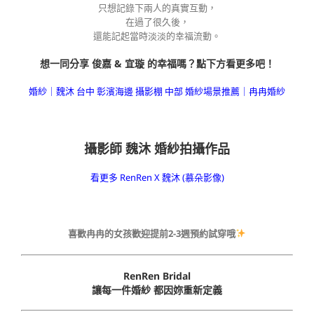
只想記錄下兩人的真實互動，
在過了很久後，
還能記起當時淡淡的幸福流動。
想一同分享 俊嘉 & 宜璇 的幸福嗎？點下方看更多吧！
婚紗｜魏沐 台中 彰濱海邊 攝影棚 中部 婚紗場景推薦｜冉冉婚紗
攝影師 魏沐 婚紗拍攝作品
看更多 RenRen X 魏沐 (慕朵影像)
喜歡冉冉的女孩歡迎提前2-3週預約試穿哦
RenRen Bridal
讓每一件婚紗 都因妳重新定義