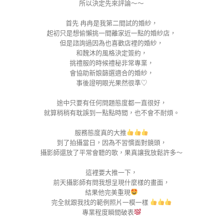
所以決定先來評論～～
首先 冉冉是我第二間試的婚紗，
起初只是想偷懶挑一間離家近一點的婚紗店，
但是諮詢過因為也喜歡店裡的婚紗，
和魏沐的風格決定簽約，
挑禮服的時候禮秘非常專業，
會協助新娘篩選適合的婚紗，
事後證明眼光果然很準♡
途中只要有任何問題態度都一直很好，
就算稍稍有耽誤到一點點時間，也不會不耐煩。
服務態度真的大推
到了拍攝當日，因為不習慣面對鏡頭，
攝影師還放了平常會聽的歌，果真讓我放鬆許多～
這裡要大推一下，
前天攝影師有問我想呈現什麼樣的畫面，
結果他完美重現
完全就跟我找的範例照片一模一樣
專業程度瞬間破表