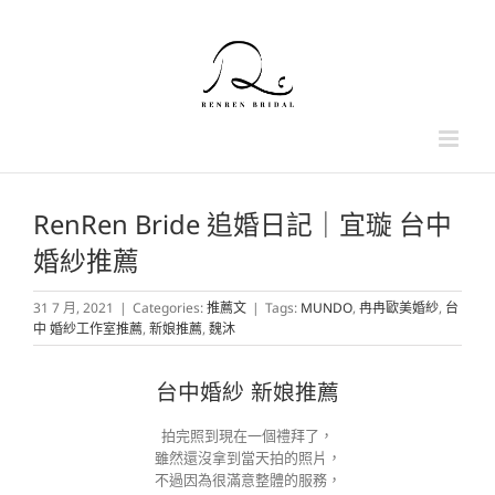
Skip
to
content
RenRen Bride 追婚日記｜宜璇 台中
婚紗推薦
31 7 月, 2021
|
Categories:
推薦文
|
Tags:
MUNDO
,
冉冉歐美婚紗
,
台
中 婚紗工作室推薦
,
新娘推薦
,
魏沐
台中婚紗 新娘推薦
拍完照到現在一個禮拜了，
雖然還沒拿到當天拍的照片，
不過因為很滿意整體的服務，