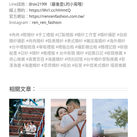
Line諮詢：
@siv2199l （最後是L的小寫哦）
線上預約：
https://lihi1.cc/HHmtQ
官方網站：
https://renrenfashion.com.tw/
Instagram：
ren_ren_fashion
#冉冉 #輕婚紗 #手工禮服 #訂製禮服 #婚紗工作室 #婚紗攝影 #自助
婚紗攝影 #冉冉婚紗 #歐美婚紗 #美式婚紗 #雜誌風婚紗 #海外婚紗
#台中禮服租借 #單租禮服 #禮服出租 #攝影棚出租 #婚禮記錄 #新娘
秘書 #白紗 #頭紗 #晚禮服 # 台中新娘 婚紗 #追婚日記 #新娘推薦 #
用心推薦 #真實笑容 #海邊婚紗 #特別回憶 #台中婚紗景點推薦 #彰
濱海邊 #海邊婚紗 #草原婚紗 #街拍 #街景 #中部美式婚紗 場景推薦
相關文章：