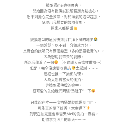
造型師mei也很厲害，
一開始因為沒有提供試妝服務還有點擔心，
想不到擔心完全多餘，對於頭髮的造型超強，
呈現出我想要的韓風髮型，
連家人都稱讚
變換造型的速度快到我甘拜下風的地步
一個盤髮可以不到十分鐘就弄好，
其實合約說明只有兩個髮型（多的是要收費的），
因為想用我帶去的髮飾，
所以我偷渡了一個
（不建議大家這樣做喔～）
但是，完全沒說要收費
太感謝～～～
這裡也推一下攝影助理，
因為太想看當天的側拍，
等造型師傳檔的途中，
很可愛的先給我們兩張”墊肚子”一下
只能說在唯一一次拍攝婚紗能遇到冉冉，
可能真的燒了好香，太幸運了
到現在拍完還會拿當天Mei的側拍一直看，
期待拿到照片的那天～～～