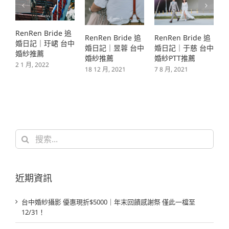
RenRen Bride 追
RenRen Bride 追
RenRen Bride 追
R
婚日記｜玗峮 台中
婚日記｜昱蓉 台中
婚日記｜于慈 台中
婚紗推薦
婚紗推薦
婚紗PTT推薦
2 1 月, 2022
18 12 月, 2021
7 8 月, 2021
6
搜
索
結
果：
近期資訊
台中婚紗攝影 優惠現折$5000｜年末回饋感謝祭 僅此一檔至
12/31！