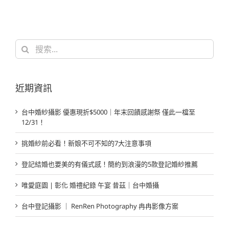
搜
索
結
果：
近期資訊
台中婚紗攝影 優惠現折$5000｜年末回饋感謝祭 僅此一檔至
12/31！
挑婚紗前必看！新娘不可不知的7大注意事項
登記結婚也要美的有儀式感！簡約到浪漫的5款登記婚紗推薦
唯愛庭園 | 彰化 婚禮紀錄 午宴 昔茲｜台中婚攝
台中登記攝影 ｜ RenRen Photography 冉冉影像方案