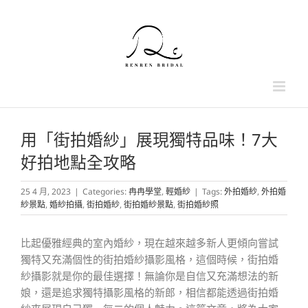
Skip
to
content
用「街拍婚紗」展現獨特品味！7大
好拍地點全攻略
25 4 月, 2023
|
Categories:
冉冉學堂
,
輕婚紗
|
Tags:
外拍婚紗
,
外拍婚
紗景點
,
婚紗拍攝
,
街拍婚紗
,
街拍婚紗景點
,
街拍婚紗照
比起優雅經典的室內婚紗，現在越來越多新人更傾向嘗試
獨特又充滿個性的街拍婚紗攝影風格，這個時候，街拍婚
紗攝影就是你的最佳選擇！無論你是自信又充滿想法的新
娘，還是追求獨特攝影風格的新郎，相信都能透過街拍婚