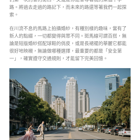
路。將過去走過的路記下，而未來的路還等著我們一起探
索。
在川流不息的馬路上拍攝婚紗，有種別樣的趣味，當有了
新人的點綴，一切都變得與眾不同。斑馬線可謂百搭，無
論是短版婚紗搭配球鞋的俏皮，或是長裙襬的華麗它都能
很好地映襯，無論做哪種選擇，最重要的都是「安全第
一」，確實遵守交通規則，才能留下完美回憶。