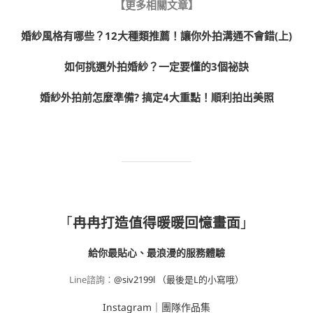
【更多相關文章】
婚紗風格有哪些？12大種類推薦！讓你外拍溝通不會錯(上)
如何挑選外拍婚紗？一定要懂的3個祕訣
婚紗外拍前怎麼準備? 搞定4大重點！順利拍出美照
「
冉冉打造值得暖暖回憶畫面
」
給你最貼心、最浪漫的服務體驗
Line諮詢：
@siv2199l （最後是L的小寫哦）
Instagram
｜
團隊作品集