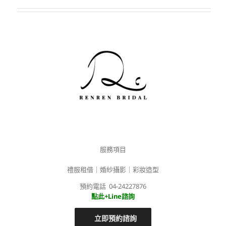
服務項目
禮服租借｜婚紗攝影｜彩妝造型
預約電話 04-24227876
點此+Line諮詢
立即預約諮詢