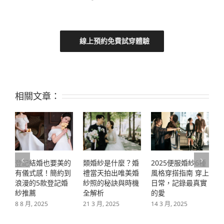
線上預約免費試穿體驗
相關文章：
2025便服婚紗6種
2025新郎髮型推薦
類婚紗是什麼？婚
風格穿搭指南 穿上
指南 7款打造專屬
禮當天拍出唯美婚
日常，記錄最真實
你的個性造型｜冉
紗照的秘訣與時機
的愛
冉學堂
全解析
2
14 3 月, 2025
27 2 月, 2025
21 3 月, 2025