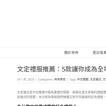
Skip
to
content
關於冉冉
登記寫
文定禮服推薦：5款讓你成為全
24 1 月, 2025
|
Categories:
冉冉學堂
|
Tags:
中式禮服
,
文定儀式
,
文
文定儀式是中式婚禮中極為重要的環節，新娘在當天穿著的禮服
定儀式的首選。本文將為準新娘們推薦五款不同風格的紅色禮服