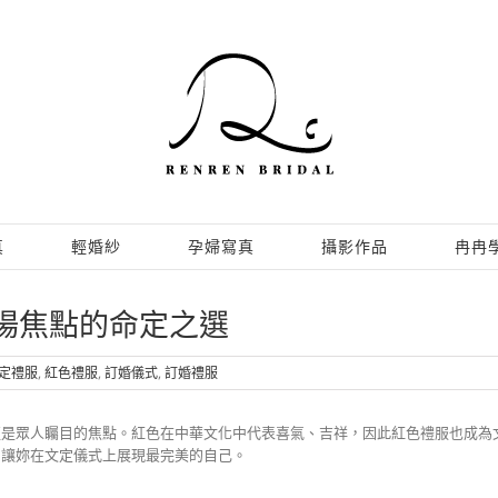
真
輕婚紗
孕婦寫真
攝影作品
冉冉
場焦點的命定之選
定禮服
,
紅色禮服
,
訂婚儀式
,
訂婚禮服
更是眾人矚目的焦點。紅色在中華文化中代表喜氣、吉祥，因此紅色禮服也成為
，讓妳在文定儀式上展現最完美的自己。