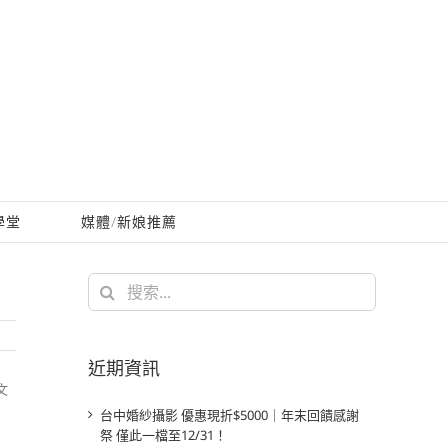
學堂
媒體/新娘推薦
搜
索
結
果：
近期資訊
文
台中婚紗攝影 優惠現折$5000｜年末回饋感謝
祭 僅此一檔至12/31！