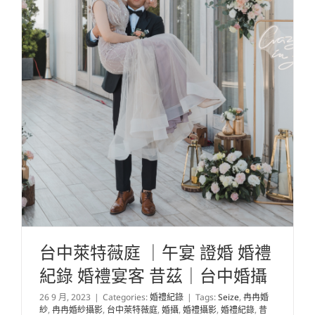
台中萊特薇庭 ｜午宴 證婚 婚禮
紀錄 婚禮宴客 昔茲｜台中婚攝
26 9 月, 2023
|
Categories:
婚禮紀錄
|
Tags:
Seize
,
冉冉婚
紗
,
冉冉婚紗攝影
,
台中萊特薇庭
,
婚攝
,
婚禮攝影
,
婚禮紀錄
,
昔