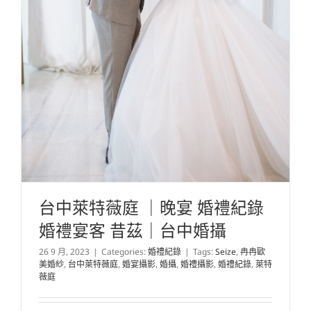
台中萊特薇庭 ｜晚宴 婚禮紀錄
婚禮宴客 昔茲｜台中婚攝
26 9 月, 2023
|
Categories:
婚禮紀錄
|
Tags:
Seize
,
冉冉歐
美婚紗
,
台中萊特薇庭
,
婚宴攝影
,
婚攝
,
婚禮攝影
,
婚禮紀錄
,
萊特
薇庭