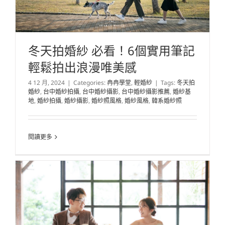
冬天拍婚紗 必看！6個實用筆記
輕鬆拍出浪漫唯美感
4 12 月, 2024
|
Categories:
冉冉學堂
,
輕婚紗
|
Tags:
冬天拍
婚紗
,
台中婚紗拍攝
,
台中婚紗攝影
,
台中婚紗攝影推薦
,
婚紗基
地
,
婚紗拍攝
,
婚紗攝影
,
婚紗照風格
,
婚紗風格
,
韓系婚紗照
閱讀更多