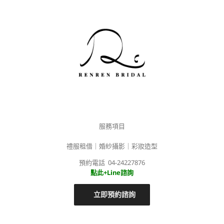
服務項目
禮服租借｜婚紗攝影｜彩妝造型
預約電話 04-24227876
點此+Line諮詢
立即預約諮詢