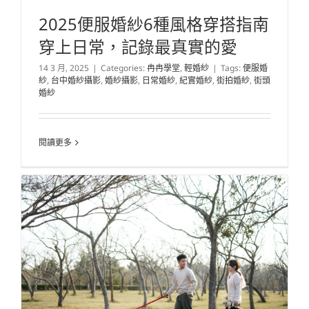
2025便服婚紗6種風格穿搭指南
穿上日常，記錄最真實的愛
14 3 月, 2025
|
Categories:
冉冉學堂
,
輕婚紗
|
Tags:
便服婚
紗
,
台中婚紗攝影
,
婚紗攝影
,
日常婚紗
,
紀實婚紗
,
街拍婚紗
,
街頭
婚紗
閱讀更多