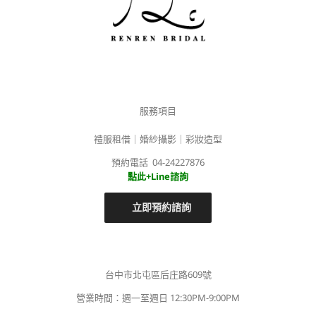
服務項目
禮服租借｜婚紗攝影｜彩妝造型
預約電話 04-24227876
點此+Line諮詢
立即預約諮詢
台中市北屯區后庄路609號
營業時間：週一至週日 12:30PM-9:00PM