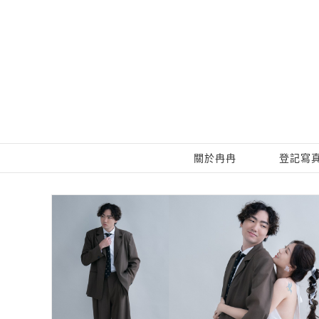
Skip
to
content
關於冉冉
登記寫