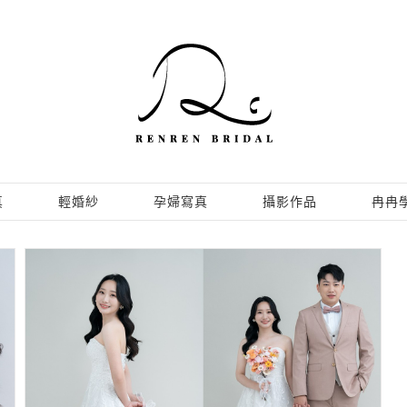
真
輕婚紗
孕婦寫真
攝影作品
冉冉