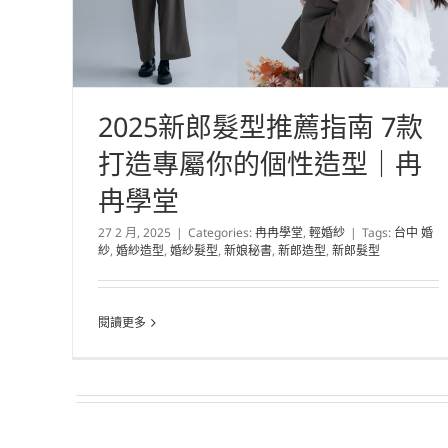
2025新郎髮型推薦指南 7款
打造專屬你的個性造型｜冉
冉學堂
27 2 月, 2025
|
Categories:
冉冉學堂
,
輕婚紗
|
Tags:
台中 婚
紗
,
婚紗造型
,
婚紗髮型
,
新娘秘書
,
新郎造型
,
新郎髮型
閱讀更多