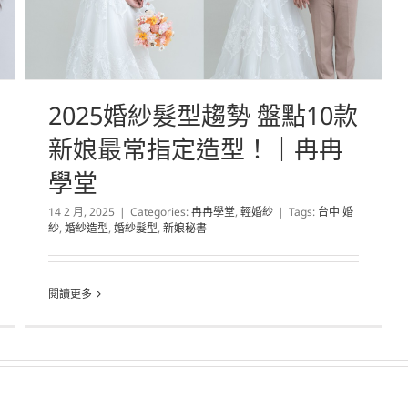
2025婚紗髮型趨勢 盤點10款
新娘最常指定造型！｜冉冉
學堂
14 2 月, 2025
|
Categories:
冉冉學堂
,
輕婚紗
|
Tags:
台中 婚
紗
,
婚紗造型
,
婚紗髮型
,
新娘秘書
閱讀更多