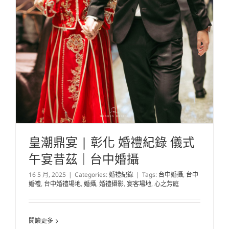
皇潮鼎宴 | 彰化 婚禮紀錄 儀式
午宴昔茲｜台中婚攝
16 5 月, 2025
|
Categories:
婚禮紀錄
|
Tags:
台中婚攝
,
台中
婚禮
,
台中婚禮場地
,
婚攝
,
婚禮攝影
,
宴客場地
,
心之芳庭
閱讀更多