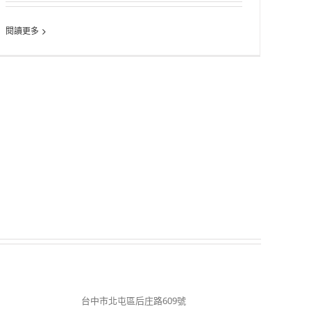
閱讀更多
台中市北屯區后庄路609號