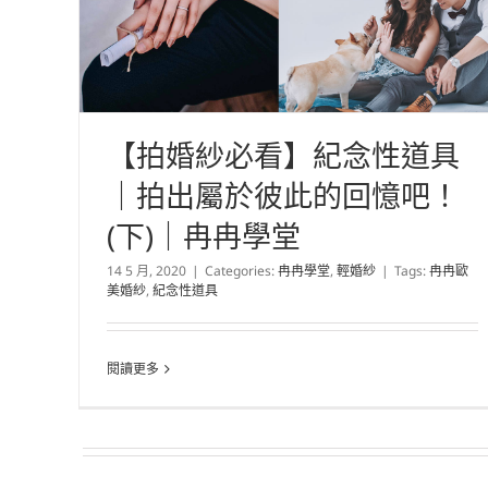
【拍婚紗必看】紀念性道具
｜拍出屬於彼此的回憶吧！
(下)｜冉冉學堂
14 5 月, 2020
|
Categories:
冉冉學堂
,
輕婚紗
|
Tags:
冉冉歐
美婚紗
,
紀念性道具
閱讀更多