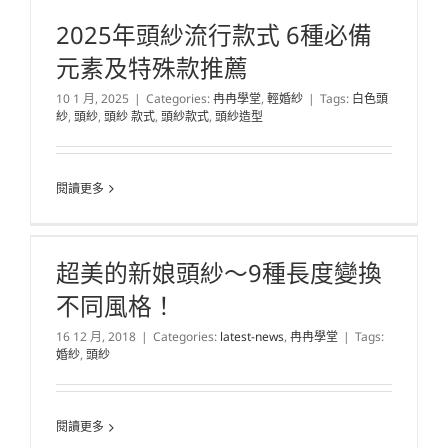
2025年頭紗流行款式 6種必備
元素及特殊款推薦
10 1 月, 2025
|
Categories:
冉冉學堂
,
輕婚紗
|
Tags:
白色頭
紗
,
頭紗
,
頭紗 款式
,
頭紗款式
,
頭紗造型
閱讀更多
超美的新娘頭紗～9種長度變換
不同風格！
16 12 月, 2018
|
Categories:
latest-news
,
冉冉學堂
|
Tags:
婚紗
,
頭紗
閱讀更多