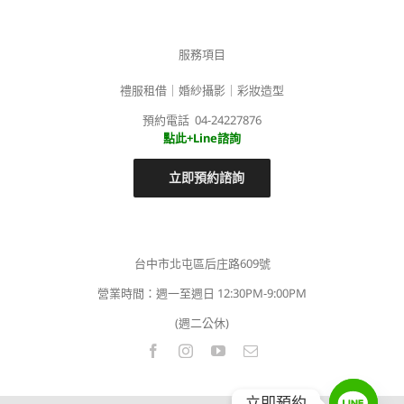
服務項目
禮服租借｜婚紗攝影｜彩妝造型
預約電話 04-24227876
點此+Line諮詢
立即預約諮詢
台中市北屯區后庄路609號
營業時間：週一至週日 12:30PM-9:00PM
(週二公休)
立即預約