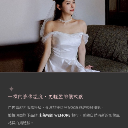
✦
一樣的影像溫度・更輕盈的儀式感
冉冉婚紗將服務升級，專注於提供登記寫真與輕婚紗攝影。
拍攝現由旗下品牌
未茉相館 WEMORE
執行，延續自然清新的影像風
格與拍攝體驗。