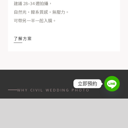
建議 28–34 週拍攝，
自然光・韓系質感・無壓力。
可帶另一半一起入鏡。
了解方案
立即預約
WHY CIVIL WEDDING PHOTO
Why
Couples