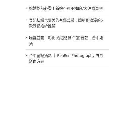
挑婚紗前必看！新娘不可不知的7大注意事項
登記結婚也要美的有儀式感！簡約到浪漫的5
款登記婚紗推薦
唯愛庭園 | 彰化 婚禮紀錄 午宴 昔茲｜台中婚
攝
台中登記攝影 ｜ RenRen Photography 冉冉
影像方案