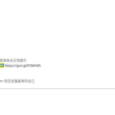
表單無法正常顯示
名
https://goo.gl/P2MH65
Ren 陪您定義最美的自己