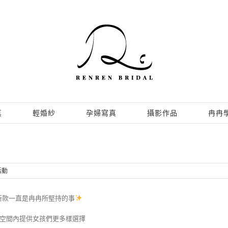
真
輕婚紗
孕婦寫真
攝影作品
冉冉
活動
新款一直是冉冉所堅持的事
空間內提供女孩們更多樣選擇