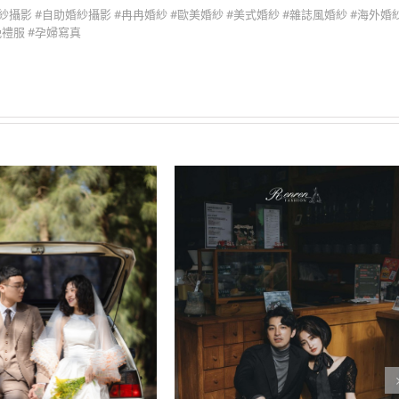
婚紗攝影 #自助婚紗攝影 #冉冉婚紗 #歐美婚紗 #美式婚紗 #雜誌風婚紗 #海外婚紗
晚禮服 #孕婦寫真