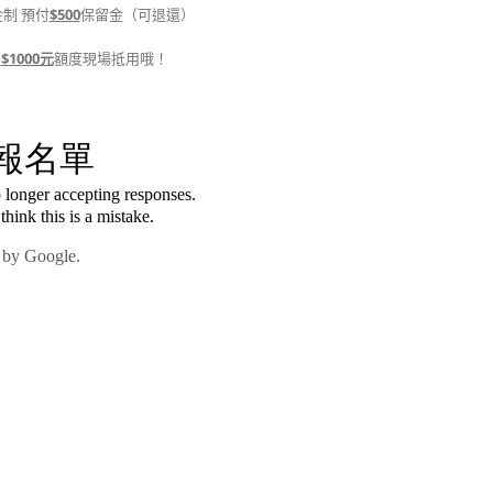
制 預付
$500
保留金（可退還）
為
$1000元
額度現場抵用哦！