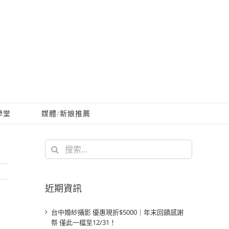
學堂
媒體/新娘推薦
搜
索
結
果：
近期資訊
台中婚紗攝影 優惠現折$5000｜年末回饋感謝
祭 僅此一檔至12/31！