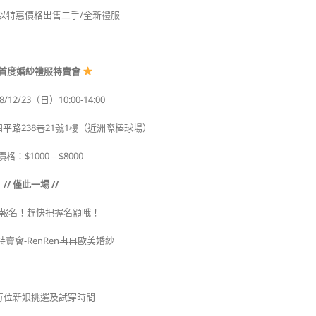
以特惠價格出售二手/全新禮服
首度婚紗禮服特賣會
/12/23（日）10:00-14:00
平路238巷21號1樓（近洲際棒球場）
格：$1000 – $8000
// 僅此一場 //
報名！趕快把握名額哦！
每位新娘挑選及試穿時間