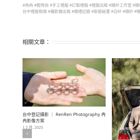
#冉冉 #輕時尚 #手工禮服 #訂製禮服 #禮服出租 #婚紗工作室 #
台中禮服租借 #攝影棚出租 #婚禮記錄 #新娘秘書 #白紗 #頭紗 #
相關文章：
aphy 冉