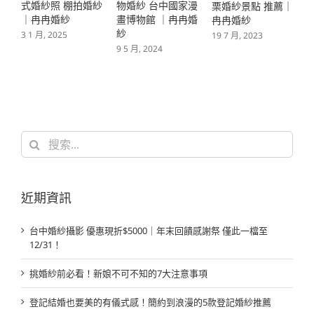
物婚紗 台中國家漫
式婚紗照 棚拍婚紗
栗婚紗景點 推薦｜
畫博物館 ｜冉冉婚
｜冉冉婚紗
冉冉婚紗
紗
3 1 月, 2025
19 7 月, 2023
9 5 月, 2024
1
搜
索
結
果：
近期資訊
台中婚紗攝影 優惠現折$5000｜年末回饋感謝祭 僅此一檔至
12/31！
挑婚紗前必看！新娘不可不知的7大注意事項
登記結婚也要美的有儀式感！簡約到浪漫的5款登記婚紗推薦