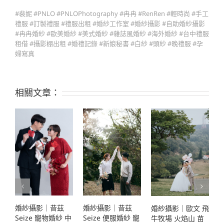
#裴妮 #PNLO #PNLOPhotography #冉冉 #RenRen #輕時尚 #手工
禮服 #訂製禮服 #禮服出租 #婚紗工作室 #婚紗攝影 #自助婚紗攝影
#冉冉婚紗 #歐美婚紗 #美式婚紗 #雜誌風婚紗 #海外婚紗 #台中禮服
租借 #攝影棚出租 #婚禮記錄 #新娘秘書 #白紗 #頭紗 #晚禮服 #孕
婦寫真
相關文章：
婚紗攝影｜昔茲
婚紗攝影｜昔茲
婚紗攝影｜歐文 飛
Seize 便服婚紗 寵
Seize 寵物婚紗 中
S
牛牧場 火焰山 苗