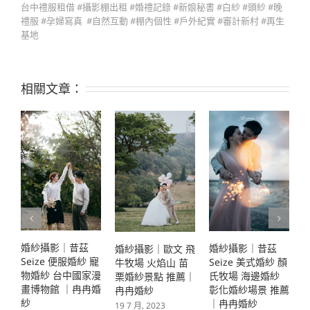
台中禮服租借 #攝影棚出租 #婚禮記錄 #新娘秘書 #白紗 #頭紗 #晚
禮服 #孕婦寫真 #自然互動 #棚內個性 #戶外紀實 #審計新村 #再生
基地
相關文章：
婚紗攝影｜昔茲
婚紗攝影｜昔茲
婚紗攝影｜歐文 飛
S
Seize 美式婚紗 顏
Seize 復古婚紗 咖
牛牧場 火焰山 苗
氏牧場 海邊婚紗
啡廳 彰化婚紗景點
栗婚紗景點 推薦｜
彰化婚紗場景 推薦
｜冉冉婚紗
冉冉婚紗
｜冉冉婚紗
3
19 7 月, 2023
19 7 月, 2023