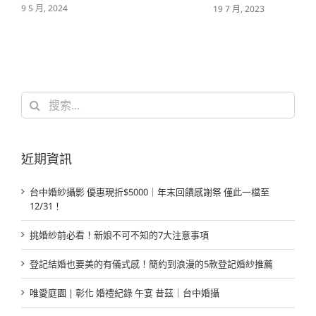
19 7 月, 2023
搜
索
結
果：
近期資訊
台中婚紗攝影 優惠現折$5000｜年末回饋感謝祭 僅此一檔至
12/31！
挑婚紗前必看！新娘不可不知的7大注意事項
登記結婚也要美的有儀式感！簡約到浪漫的5款登記婚紗推薦
唯愛庭園 | 彰化 婚禮紀錄 午宴 昔茲｜台中婚攝