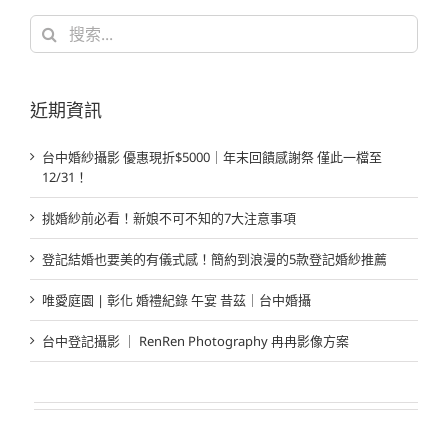
搜
索
結
果：
近期資訊
台中婚紗攝影 優惠現折$5000｜年末回饋感謝祭 僅此一檔至
12/31！
挑婚紗前必看！新娘不可不知的7大注意事項
登記結婚也要美的有儀式感！簡約到浪漫的5款登記婚紗推薦
唯愛庭園 | 彰化 婚禮紀錄 午宴 昔茲｜台中婚攝
台中登記攝影 ｜ RenRen Photography 冉冉影像方案