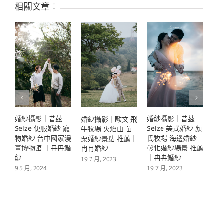
相關文章：
婚紗攝影｜昔茲
婚紗攝影｜昔茲
婚紗攝影｜歐文 飛
S
Seize 美式婚紗 顏
Seize 復古婚紗 咖
牛牧場 火焰山 苗
氏牧場 海邊婚紗
啡廳 彰化婚紗景點
栗婚紗景點 推薦｜
彰化婚紗場景 推薦
｜冉冉婚紗
冉冉婚紗
｜冉冉婚紗
3
19 7 月, 2023
19 7 月, 2023
19 7 月, 2023