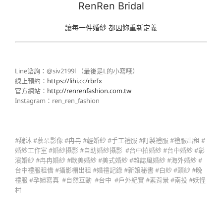
RenRen Bridal
讓每一件婚紗 都因妳重新定義
Line諮詢：@siv2199l （最後是L的小寫哦）
線上預約：
https://lihi.cc/rbrIx
官方網站：
http://renrenfashion.com.tw
Instagram：ren_ren_fashion
#魏沐 #慕朵影像 #冉冉 #輕婚紗 #手工禮服 #訂製禮服 #禮服出租 #
婚紗工作室 #婚紗攝影 #自助婚紗攝影 #台中拍婚紗 #台中婚紗 #彰
濱婚紗 #冉冉婚紗 #歐美婚紗 #美式婚紗 #雜誌風婚紗 #海外婚紗 #
台中禮服租借 #攝影棚出租 #婚禮記錄 #新娘秘書 #白紗 #頭紗 #晚
禮服 #孕婦寫真 #自然互動 #台中 #戶外紀實 #素背景 #南投 #妖怪
村