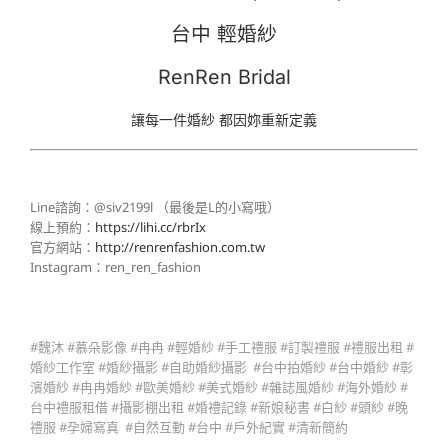
台中 輕婚紗
RenRen Bridal
讓每一件婚紗 都因妳重新定義
Line諮詢：@siv2199l （最後是L的小寫哦）
線上預約：
https://lihi.cc/rbrIx
官方網站：
http://renrenfashion.com.tw
Instagram：ren_ren_fashion
#魏沐 #慕朵影像 #冉冉 #輕婚紗 #手工禮服 #訂製禮服 #禮服出租 #
婚紗工作室 #婚紗攝影 #自助婚紗攝影 #台中拍婚紗 #台中婚紗 #彰
濱婚紗 #冉冉婚紗 #歐美婚紗 #美式婚紗 #雜誌風婚紗 #海外婚紗 #
台中禮服租借 #攝影棚出租 #婚禮記錄 #新娘秘書 #白紗 #頭紗 #晚
禮服 #孕婦寫真 #自然互動 #台中 #戶外紀實 #清新簡約