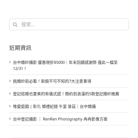
搜
索
結
果：
近期資訊
台中婚紗攝影 優惠現折$5000｜年末回饋感謝祭 僅此一檔至
12/31！
挑婚紗前必看！新娘不可不知的7大注意事項
登記結婚也要美的有儀式感！簡約到浪漫的5款登記婚紗推薦
唯愛庭園 | 彰化 婚禮紀錄 午宴 昔茲｜台中婚攝
台中登記攝影 ｜ RenRen Photography 冉冉影像方案