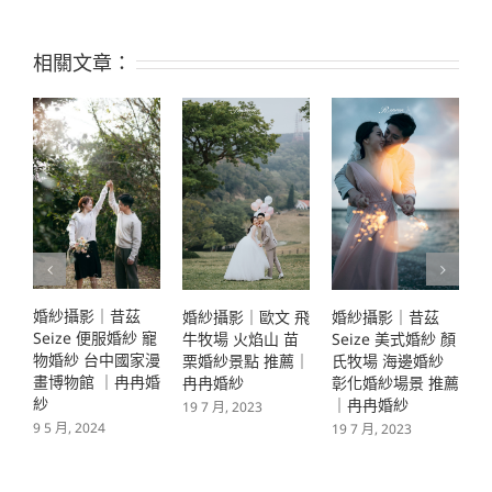
相關文章：
婚紗攝影｜昔茲
婚紗攝影｜昔茲
婚紗攝影｜歐文 飛
S
Seize 美式婚紗 顏
Seize 復古婚紗 咖
牛牧場 火焰山 苗
氏牧場 海邊婚紗
啡廳 彰化婚紗景點
栗婚紗景點 推薦｜
彰化婚紗場景 推薦
｜冉冉婚紗
冉冉婚紗
｜冉冉婚紗
3
19 7 月, 2023
19 7 月, 2023
19 7 月, 2023