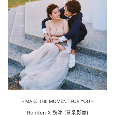
– MAKE THE MOMENT FOR YOU –
RenRen X 魏沐 (慕朵影像)