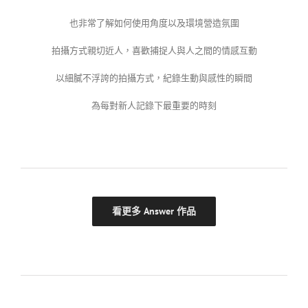
也非常了解如何使用角度以及環境營造氛圍
拍攝方式親切近人，喜歡捕捉人與人之間的情感互動
以細膩不浮誇的拍攝方式，紀錄生動與感性的瞬間
為每對新人記錄下最重要的時刻
看更多 Answer 作品