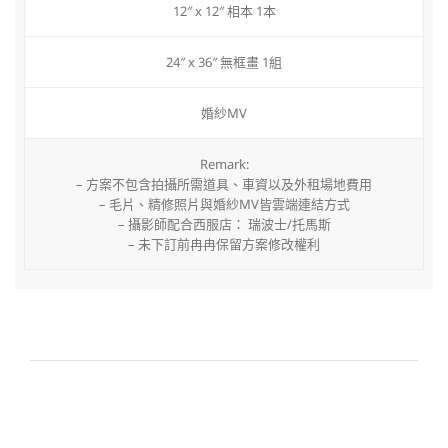
12″ x 12″ 相本 1本
24″ x 36″ 無框畫 1組
婚紗MV
Remark:
– 方案不包含拍攝所需道具、車資以及外租場地費用
– 毛片、精修照片與婚紗MV皆雲端連結方式
– 攝影師配合西服店： 瑞波士/托馬斯
– 未下訂前冉冉保留方案修改權利