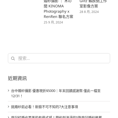
婚紗攝影 ｜ 木の
Glitz 賴跌倒工作
婚
間 KINOMA
室影像方案
Y
Photography x
28 8 月, 2024
P
RenRen 聯名方案
R
25 9 月, 2024
1 
搜
索
結
果：
近期資訊
台中婚紗攝影 優惠現折$5000｜年末回饋感謝祭 僅此一檔至
12/31！
挑婚紗前必看！新娘不可不知的7大注意事項
登記結婚也要美的有儀式感！簡約到浪漫的5款登記婚紗推薦