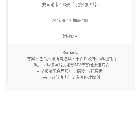
雙面謝卡 400張（可挑4張照片)
24″ x 36″ 無框畫 1組
婚紗MV
Remark:
– 方案不包含拍攝所需道具、車資以及外租場地費用
– 毛片、精修照片與婚紗MV皆雲端連結方式
– 攝影師配合西服店：瑞波士/托馬斯
– 未下訂前冉冉保留方案修改權利