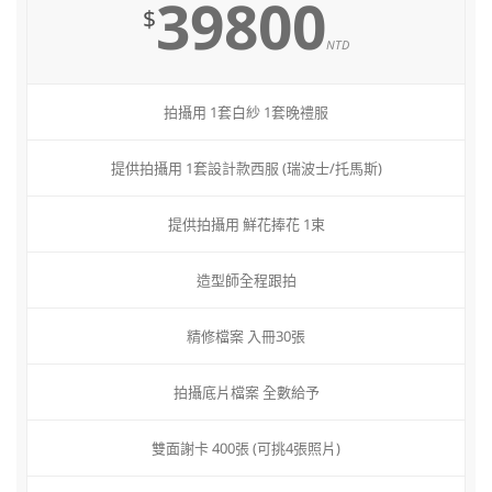
39800
$
NTD
拍攝用 1套白紗 1套晚禮服
提供拍攝用 1套設計款西服 (瑞波士/托馬斯)
提供拍攝用 鮮花捧花 1束
造型師全程跟拍
精修檔案 入冊30張
拍攝底片檔案 全數給予
雙面謝卡 400張 (可挑4張照片)