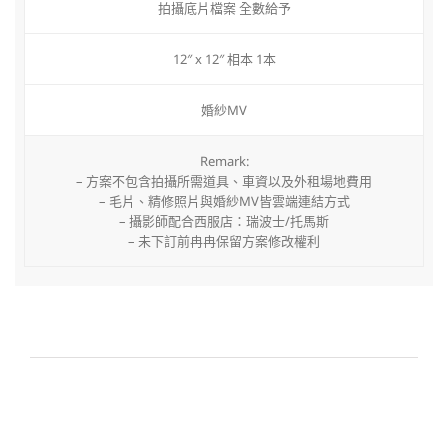
拍攝底片檔案 全數給予
12″ x 12″ 相本 1本
婚紗MV
Remark:
– 方案不包含拍攝所需道具、車資以及外租場地費用
– 毛片、精修照片與婚紗MV皆雲端連結方式
– 攝影師配合西服店：瑞波士/托馬斯
– 未下訂前冉冉保留方案修改權利