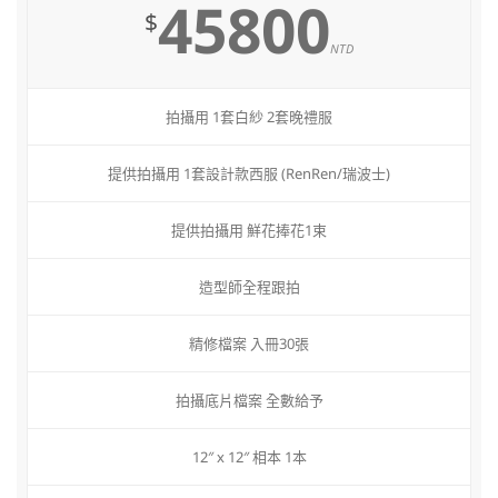
45800
$
NTD
拍攝用 1套白紗 2套晚禮服
提供拍攝用 1套設計款西服 (RenRen/瑞波士)
提供拍攝用 鮮花捧花1束
造型師全程跟拍
精修檔案 入冊30張
拍攝底片檔案 全數給予
12″ x 12″ 相本 1本