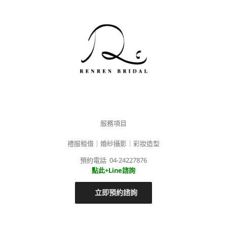
服務項目
禮服租借｜婚紗攝影｜彩妝造型
預約電話 04-24227876
點此+Line諮詢
立即預約諮詢