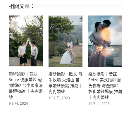
相關文章：
婚紗攝影｜昔茲
婚紗攝影｜昔茲
婚紗攝影｜歐文 飛
S
Seize 美式婚紗 顏
Seize 復古婚紗 咖
牛牧場 火焰山 苗
氏牧場 海邊婚紗
啡廳 彰化婚紗景點
栗婚紗景點 推薦｜
彰化婚紗場景 推薦
｜冉冉婚紗
冉冉婚紗
｜冉冉婚紗
3
19 7 月, 2023
19 7 月, 2023
19 7 月, 2023