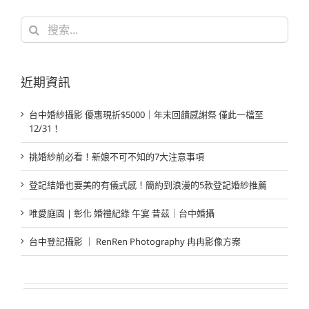
搜
索
結
果：
近期資訊
台中婚紗攝影 優惠現折$5000｜年末回饋感謝祭 僅此一檔至
12/31！
挑婚紗前必看！新娘不可不知的7大注意事項
登記結婚也要美的有儀式感！簡約到浪漫的5款登記婚紗推薦
唯愛庭園 | 彰化 婚禮紀錄 午宴 昔茲｜台中婚攝
台中登記攝影 ｜ RenRen Photography 冉冉影像方案