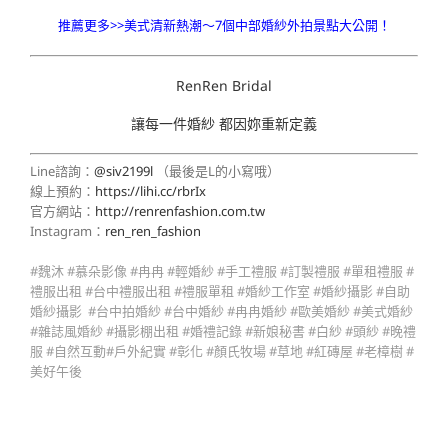
推薦更多>>美式清新熱潮～7個中部婚紗外拍景點大公開！
RenRen Bridal
讓每一件婚紗 都因妳重新定義
Line諮詢：
@siv2199l
（最後是L的小寫哦）
線上預約：
https://lihi.cc/rbrIx
官方網站：
http://renrenfashion.com.tw
Instagram：
ren_ren_fashion
#魏沐 #慕朵影像 #冉冉 #輕婚紗 #手工禮服 #訂製禮服 #單租禮服 #
禮服出租 #台中禮服出租 #禮服單租 #婚紗工作室 #婚紗攝影 #自助
婚紗攝影 #台中拍婚紗 #台中婚紗 #冉冉婚紗 #歐美婚紗 #美式婚紗
#雜誌風婚紗 #攝影棚出租 #婚禮記錄 #新娘秘書 #白紗 #頭紗 #晚禮
服 #自然互動#戶外紀實 #彰化 #顏氏牧場 #草地 #紅磚屋 #老樟樹 #
美好午後