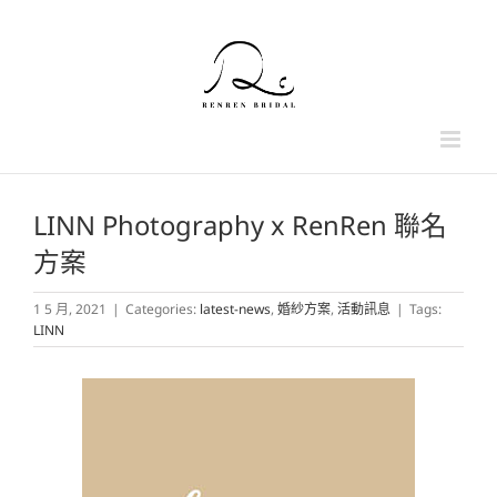
Skip
to
content
LINN Photography x RenRen 聯名
方案
1 5 月, 2021
|
Categories:
latest-news
,
婚紗方案
,
活動訊息
|
Tags:
LINN