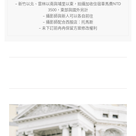
– 新⽵以北、雲林以南與埔⾥以東，拍攝加收住宿⾞⾺費NTD
3500，東部與國外另計
– 攝影師與新人可以各自前往
– 攝影師配合西服店：托馬斯
– 未下訂前冉冉保留方案修改權利