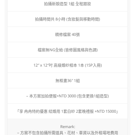
拍攝新娘造型 1組 全程跟妝
拍攝時間共 8小時 (含妝髮與移動時間)
精修檔案 40張
檔案無NG全給 (皆修圖風格與色調)
12″ x 12″吋 高級婚紗相本 1本 (15P入冊)
無框畫36″ 1組
– 本方案加拍便服+NTD 3000 (包含更換1組造型)
「享 冉冉特約優惠 結婚用 1套白紗 2套晚禮服 +NTD 15000」
Remark:
– 方案不包含拍攝所需道具、花材、車資以及外租場地費用