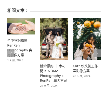
相關文章：
婚紗攝影 ｜ 木の
Glitz 賴跌倒工作
婚紗攝影 | K K
間 KINOMA
室影像方案
YANG
檔
Photography x
28 8 月, 2024
Photography x
2
RenRen 聯名方案
RenRen 聯名方案
25 9 月, 2024
1 3 月, 2023