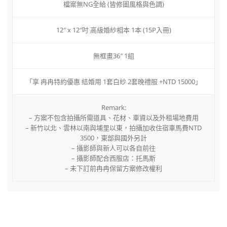
檔案無NG全給 (皆修圖風格與色調)
12″ x 12″吋 高級婚紗相本 1本 (15P入冊)
無框畫36″ 1組
「享 冉冉特約優惠 結婚用 1套白紗 2套晚禮服 +NTD 15000」
Remark:
– 方案不包含拍攝所需道具、花材、車資以及外租場地費用
– 新⽵以北、雲林以南與埔⾥以東，拍攝加收住宿⾞⾺費NTD
3500，東部與國外另計
– 攝影師與新人可以各自前往
– 攝影師配合西服店：托馬斯
– 未下訂前冉冉保留方案修改權利