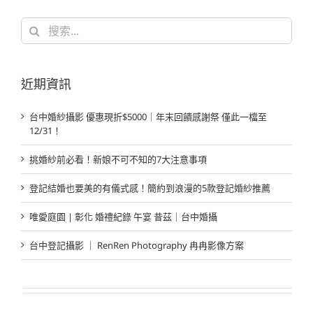
搜
索
結
果：
近期資訊
台中婚紗攝影 優惠現折$5000｜年末回饋感謝祭 僅此一檔至
12/31！
挑婚紗前必看！新娘不可不知的7大注意事項
登記結婚也要美的有儀式感！簡約到浪漫的5款登記婚紗推薦
唯愛庭園 | 彰化 婚禮紀錄 午宴 昔茲｜台中婚攝
台中登記攝影 ｜ RenRen Photography 冉冉影像方案