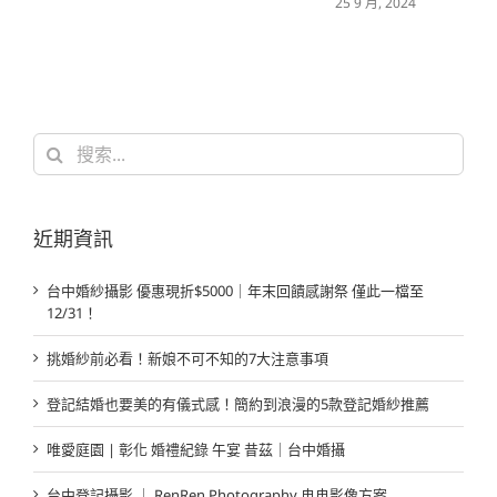
25 9 月, 2024
1
搜
索
結
果：
近期資訊
台中婚紗攝影 優惠現折$5000｜年末回饋感謝祭 僅此一檔至
12/31！
挑婚紗前必看！新娘不可不知的7大注意事項
登記結婚也要美的有儀式感！簡約到浪漫的5款登記婚紗推薦
唯愛庭園 | 彰化 婚禮紀錄 午宴 昔茲｜台中婚攝
台中登記攝影 ｜ RenRen Photography 冉冉影像方案