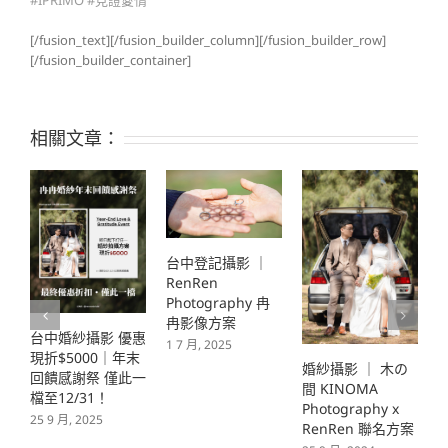
#IPRIMO #見證愛情
[/fusion_text][/fusion_builder_column][/fusion_builder_row]
[/fusion_builder_container]
相關文章：
台中登記攝影 ｜
RenRen
Photography 冉
冉影像方案
台中婚紗攝影 優惠
1 7 月, 2025
現折$5000｜年末
婚紗攝影 ｜ 木の
婚
回饋感謝祭 僅此一
間 KINOMA
Y
檔至12/31！
Photography x
P
25 9 月, 2025
RenRen 聯名方案