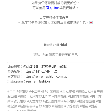
如果有任何需要討論的變更部份，
可以善用
官方Line
與我們聯絡。
大家要好好保護自己，
也為了我們身邊的家人還有原本幸福正常的生活。
RenRen Bridal
讓RenRen 陪您定義最美的自己
Line諮詢：
@siv2199l （最後是L的小寫哦）
預約試穿：
https://lihi1.cc/HHmtQ
官方網站：
https://renrenfashion.com.tw
Instagram：
ren_ren_fashion
#冉冉 #輕婚紗 #手工禮服 #訂製禮服 #單租禮服 #禮服出租 #台中禮
服出租 #禮服單租 #婚紗工作室 #婚紗攝影 #自助婚紗攝影 #冉冉婚
紗 #歐美婚紗 #美式婚紗 #雜誌風婚紗 #海外婚紗 #攝影棚出租 #婚
禮記錄 #新娘秘書 #白紗 #頭紗 #晚禮服 #孕婦寫真 #婚戒 #對戒