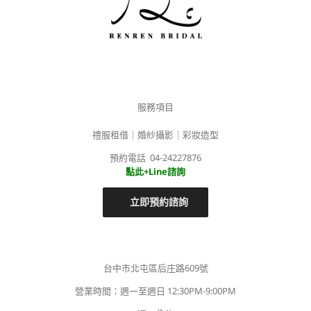
服務項目
禮服租借｜婚紗攝影｜彩妝造型
預約電話 04-24227876
點此+Line諮詢
立即預約諮詢
台中市北屯區后庄路609號
營業時間：週一至週日 12:30PM-9:00PM