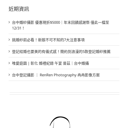
果：
近期資訊
台中婚紗攝影 優惠現折$5000｜年末回饋感謝祭 僅此一檔至
12/31！
挑婚紗前必看！新娘不可不知的7大注意事項
登記結婚也要美的有儀式感！簡約到浪漫的5款登記婚紗推薦
唯愛庭園 | 彰化 婚禮紀錄 午宴 昔茲｜台中婚攝
台中登記攝影 ｜ RenRen Photography 冉冉影像方案