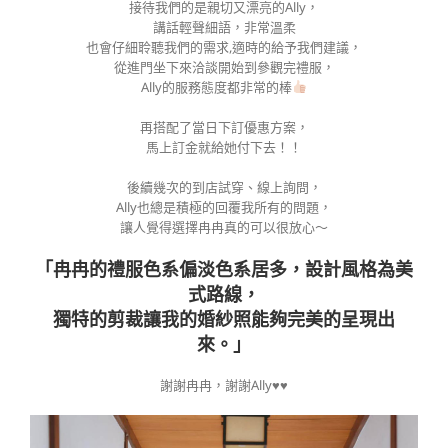
接待我們的是親切又漂亮的Ally，
講話輕聲細語，非常溫柔
也會仔細聆聽我們的需求,適時的給予我們建議，
從進門坐下來洽談開始到參觀完禮服，
Ally的服務態度都非常的棒
再搭配了當日下訂優惠方案，
馬上訂金就給她付下去！！
後續幾次的到店試穿、線上詢問，
Ally也總是積極的回覆我所有的問題，
讓人覺得選擇冉冉真的可以很放心～
「冉冉的禮服色系偏淡色系居多，設計風格為美
式路線，
獨特的剪裁讓我的婚紗照能夠完美的呈現出
來。」
謝謝冉冉，謝謝Ally♥️♥️