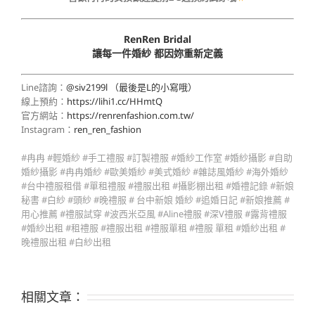
RenRen Bridal
讓每一件婚紗 都因妳重新定義
Line諮詢：
@siv2199l （最後是L的小寫哦）
線上預約：
https://lihi1.cc/HHmtQ
官方網站：
https://renrenfashion.com.tw/
Instagram：
ren_ren_fashion
#冉冉 #輕婚紗 #手工禮服 #訂製禮服 #婚紗工作室 #婚紗攝影 #自助
婚紗攝影 #冉冉婚紗 #歐美婚紗 #美式婚紗 #雜誌風婚紗 #海外婚紗
#台中禮服租借 #單租禮服 #禮服出租 #攝影棚出租 #婚禮記錄 #新娘
秘書 #白紗 #頭紗 #晚禮服 # 台中新娘 婚紗 #追婚日記 #新娘推薦 #
用心推薦 #禮服試穿 #波西米亞風 #Aline禮服 #深V禮服 #露背禮服
#婚紗出租 #租禮服 #禮服出租 #禮服單租 #禮服 單租 #婚紗出租 #
晚禮服出租 #白紗出租
相關文章：