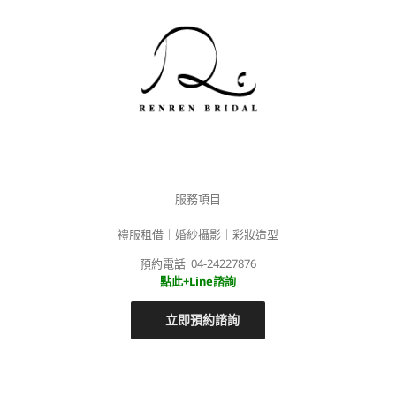
服務項目
禮服租借｜婚紗攝影｜彩妝造型
預約電話 04-24227876
點此+Line諮詢
立即預約諮詢