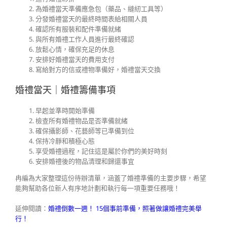
為婚禮當天準備應急包（藥品、縫紉工具等）
分發婚禮當天的最終時間表給相關人員
確認所有服裝和配件準備就緒
與所有婚禮工作人員進行最終確認
放鬆心情，確保充足的休息
安排好婚禮當天的費用支付
寫給對方的信或禮物準備好，婚禮當天交換
婚禮當天｜婚禮籌備事項
早起並準時開始準備
檢查所有婚禮物品是否準備就緒
確保攝影師、花藝師等已準備到位
保持冷靜和積極心態
享受婚禮過程，記住這是屬於你們的美好時刻
安排婚禮後的物品清理和歸還事宜
冉編為大家整理這份待辦清單，涵蓋了婚禮準備的主要步驟，希望
能夠幫助各位新人有序地計劃和執行每一項重要任務哦！
延伸閱讀：
婚禮倒數一週！ 15個事前準備，照著做讓婚禮完美舉
行！