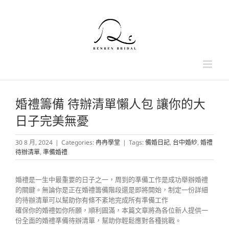
Skip
to
content
婚禮籌備 待辦清單懶人包 讓你的大
日子完美無憂
30 8 月, 2024
|
Categories:
冉冉學堂
|
Tags:
備婚日記
,
台中婚紗
,
婚禮
待辦清單
,
準備婚禮
婚禮是一生中最重要的日子之一，周到的準備工作是成功舉辦婚禮
的關鍵。無論你是正在婚禮籌備階段還是即將開始，制定一份詳細
的待辦清單可以幫助你有條不紊地完成所有準備工作
確保你的婚禮如你所願，順利圓滿，本篇文章將為各位新人提供一
份全面的婚禮準備待辦清單，幫助你輕鬆應對各種挑戰。