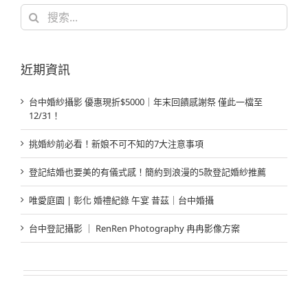
搜
索
結
果：
近期資訊
台中婚紗攝影 優惠現折$5000｜年末回饋感謝祭 僅此一檔至
12/31！
挑婚紗前必看！新娘不可不知的7大注意事項
登記結婚也要美的有儀式感！簡約到浪漫的5款登記婚紗推薦
唯愛庭園 | 彰化 婚禮紀錄 午宴 昔茲｜台中婚攝
台中登記攝影 ｜ RenRen Photography 冉冉影像方案