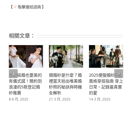
【
點擊連結諮詢 】
相關文章：
登記結婚也要美的
2025便服婚紗6種
類婚紗是什麼？婚
有儀式感！簡約到
風格穿搭指南 穿上
禮當天拍出唯美婚
浪漫的5款登記婚
日常，記錄最真實
紗照的秘訣與時機
紗推薦
的愛
全解析
8 8 月, 2025
14 3 月, 2025
2
21 3 月, 2025