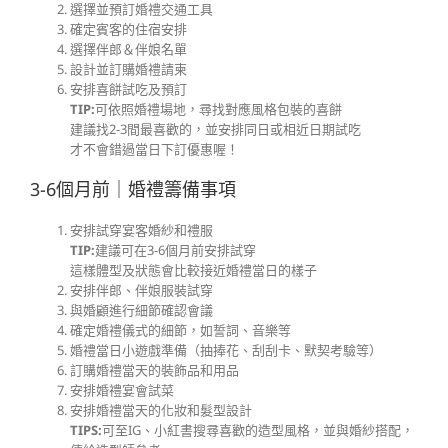
選擇並預訂婚禮交通工具
確定賓客的住宿安排
選擇伴郎＆伴娘名單
設計並訂購婚禮請柬
安排喜餅試吃及預訂
TIP:
可依照婚禮場地，尋找對應風格包裝的喜餅
建議找2-3間最喜歡的，並安排同日或相近日期試吃
才不會錯過當日下訂優惠喔！
3-6個月前｜婚禮籌備事項
安排試穿宴客婚紗和禮服
TIP:
建議可在3-6個月前安排試穿
這樣體型及狀態會比較接近婚禮當日的樣子
安排伴郎、伴娘服裝試穿
與婚顧進行細節確認會議
確定婚禮儀式的細節，如誓詞、音樂等
婚禮當日小遊戲準備（抽捧花、刮刮卡、默契考驗等）
訂購婚禮當天的裝飾品和用品
安排婚禮宴會試菜
安排婚禮當天的化妝和髮型設計
TIPS:
可至IG、小紅書搜尋喜歡的造型風格，並與婚紗搭配，