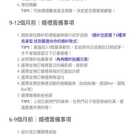
尋找婚顧
TIPS：
可依婚禮難易度及預算，決定是否需要婚顧喔！
9-12個月前｜婚禮籌備事項
開始尋找婚紗和禮服廠商進行初步諮詢 （
婚紗怎麼選？6種常
見身型 找到最適合你的婚紗款式
）
TIPS：
建議找2-3間最喜歡的，並安排同日或相近日期試穿，
才不會錯過當日下訂優惠喔！
安排婚紗拍攝事項（
冉冉婚紗拍攝方案
）
選擇並預訂婚禮當日的攝影師、錄影師
選擇並預訂婚禮現場的花藝設計師
選擇並預訂婚禮樂隊或DJ
選擇並預定婚禮活動的相關廠商（如拍貼機、調酒Bar、甜點
Bar等）
選擇婚禮新秘老師
TIPS：
上述比較熱門的廠商，在熱門日子很容易被約滿，建
議要儘早預約哦！
6-9個月前｜婚禮籌備事項
設計並訂購婚禮戒指