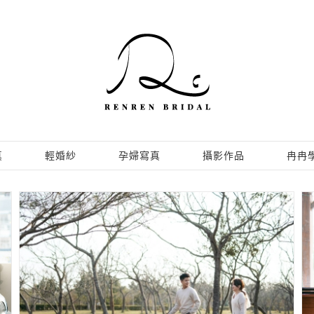
真
輕婚紗
孕婦寫真
攝影作品
冉冉