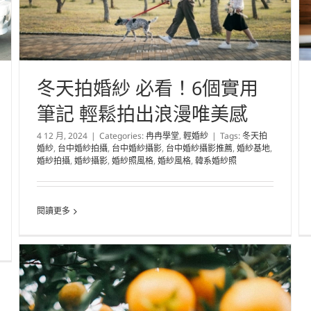
冬天拍婚紗 必看！6個實用
筆記 輕鬆拍出浪漫唯美感
4 12 月, 2024
|
Categories:
冉冉學堂
,
輕婚紗
|
Tags:
冬天拍
婚紗
,
台中婚紗拍攝
,
台中婚紗攝影
,
台中婚紗攝影推薦
,
婚紗基地
,
婚紗拍攝
,
婚紗攝影
,
婚紗照風格
,
婚紗風格
,
韓系婚紗照
閱讀更多