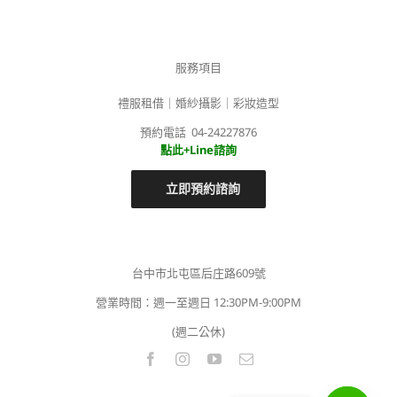
服務項目
禮服租借｜婚紗攝影｜彩妝造型
預約電話 04-24227876
點此+Line諮詢
立即預約諮詢
台中市北屯區后庄路609號
營業時間：週一至週日 12:30PM-9:00PM
(週二公休)