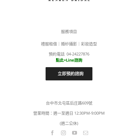
服務項目
禮服租借｜婚紗攝影｜彩妝造型
預約電話 04-24227876
點此+Line諮詢
立即預約諮詢
台中市北屯區后庄路609號
營業時間：週一至週日 12:30PM-9:00PM
(週二公休)