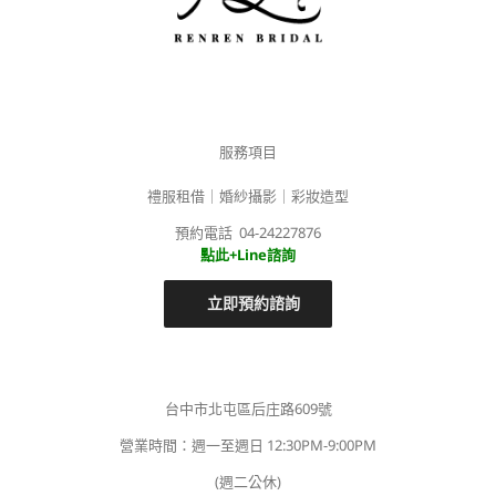
服務項目
禮服租借｜婚紗攝影｜彩妝造型
預約電話 04-24227876
點此+Line諮詢
立即預約諮詢
台中市北屯區后庄路609號
營業時間：週一至週日 12:30PM-9:00PM
(週二公休)