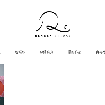
真
輕婚紗
孕婦寫真
攝影作品
冉冉