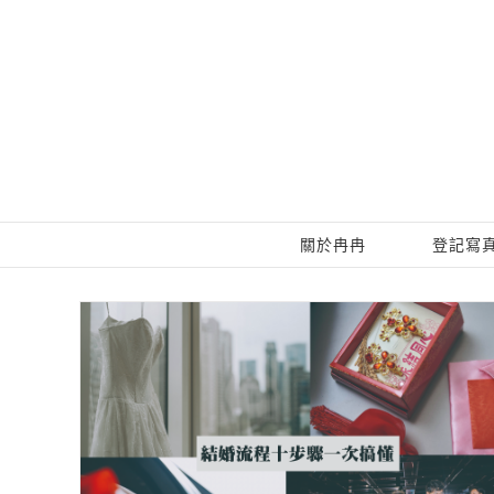
Skip
to
content
關於冉冉
登記寫