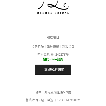
服務項目
禮服租借｜婚紗攝影｜彩妝造型
預約電話 04-24227876
點此+Line諮詢
立即預約諮詢
台中市北屯區后庄路609號
營業時間：週一至週日 12:30PM-9:00PM