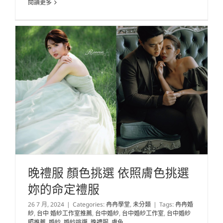
閱讀更多
晚禮服 顏色挑選 依照膚色挑選
妳的命定禮服
26 7 月, 2024
|
Categories:
冉冉學堂
,
未分類
|
Tags:
冉冉婚
紗
,
台中 婚紗工作室推薦
,
台中婚紗
,
台中婚紗工作室
,
台中婚紗
照推薦
,
婚紗
,
婚紗挑選
,
晚禮服
,
膚色