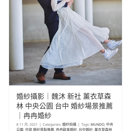
婚紗攝影｜魏沐 新社 薰衣草森
林 中央公園 台中 婚紗場景推薦
｜冉冉婚紗
8 11 月, 2021
|
Categories:
婚紗拍攝
|
Tags:
MUNDO
,
中央
公園
,
中部 婚紗景點推薦
,
冉冉歐美婚紗
,
台中婚紗
,
薰衣草森林