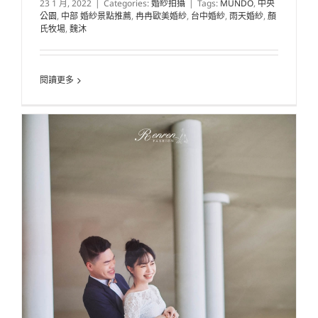
23 1 月, 2022
|
Categories:
婚紗拍攝
|
Tags:
MUNDO
,
中央
公園
,
中部 婚紗景點推薦
,
冉冉歐美婚紗
,
台中婚紗
,
雨天婚紗
,
顏
氏牧場
,
魏沐
閱讀更多