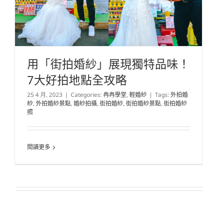
用「街拍婚紗」展現獨特品味！
7大好拍地點全攻略
25 4 月, 2023
|
Categories:
冉冉學堂
,
輕婚紗
|
Tags:
外拍婚
紗
,
外拍婚紗景點
,
婚紗拍攝
,
街拍婚紗
,
街拍婚紗景點
,
街拍婚紗
照
閱讀更多