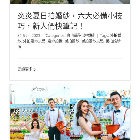
炎炎夏日拍婚紗，六大必備小技
巧，新人們快筆記！
31 5 月, 2023
|
Categories:
冉冉學堂
,
輕婚紗
|
Tags:
外拍婚
紗
,
外拍婚紗景點
,
婚紗拍攝
,
街拍婚紗
,
街拍婚紗景點
,
街拍婚紗
照
閱讀更多